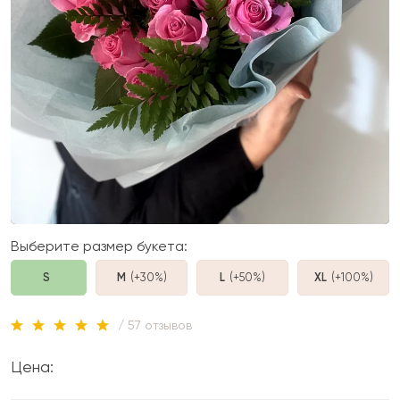
Выберите размер букета:
S
M
(+30%
)
L
(+50%
)
XL
(+100%
)
/ 57 отзывов
Цена: