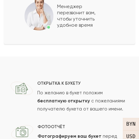
Менеджер
перезвонит вам,
Показать еще
чтобы уточнить
удобное время
Оставить свой отзыв
Ваше имя
Ваш e-mail
ОТКРЫТКА К БУКЕТУ
По желанию в букет положим
бесплатную открытку
с пожеланиями
получателю букета от вашего имени.
Рейтинг:
BYN
Отзыв
ФОТООТЧЁТ
USD
Фотографируем ваш букет
перед