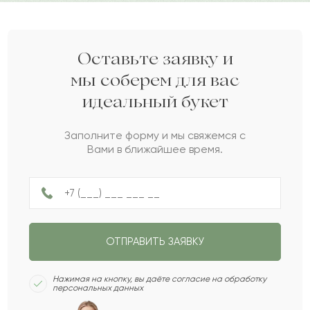
Алла
А
2023-12-21
Тлектес
Т
2023-08-17
Оставьте заявку и
мы соберем для вас
идеальный букет
Науш
Н
2023-06-13
Заполните форму и мы свяжемся с
Вами в ближайшее время.
Фадей
Ф
2023-05-23
Люция
Л
2023-05-21
ОТПРАВИТЬ ЗАЯВКУ
Рафаэль
Р
2023-05-02
Нажимая на кнопку, вы даёте согласие на обработку
персональных данных
Елбар
Е
2023-01-02