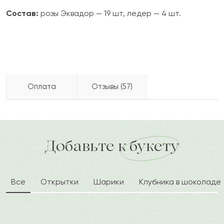
Состав:
розы Эквадор — 19 шт, ледер — 4 шт.
Оплата
Отзывы (57)
Клементина
К
2024-05-31
Бесплатно доставляем по городу
доставка по городу в течение часа
Добавьте к букету
Ивона
И
2024-03-02
Все
Открытки
Шарики
Клубника в шоколаде
Рафаил
Р
2024-02-11