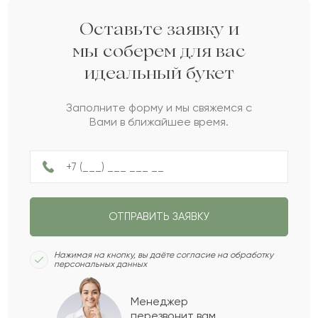
Дарите своим близким любовь вместе с Pro-buket.
Кудайберген
К
2022-03-15
Оставьте заявку и
мы соберем для вас
идеальный букет
Ясмин
Я
2022-03-13
Заполните форму и мы свяжемся с
Вами в ближайшее время.
Даулбай
Д
2022-01-07
Эдда
Э
2021-10-23
ОТПРАВИТЬ ЗАЯВКУ
Асыл
А
2021-08-13
Нажимая на кнопку, вы даёте согласие на обработку
персональных данных
Сильвия
С
2021-06-06
Менеджер
перезвонит вам,
Показать еще