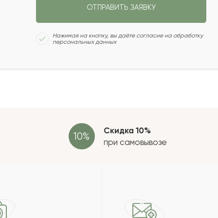
вам большое за доставленные
ОТПРАВИТЬ ЗАЯВКУ
 красивее букета не видала за всю
Сколь
Нажимая на кнопку, вы даёте согласие на обработку
персональных данных
2022-07-17
Отзыв
 этого букета! Очень романтична и
провер
не человека! Не прогадал! Спасибо
Скидка 10%
при самовывозе
2022-04-23
етов. Запах неописуемый, будто