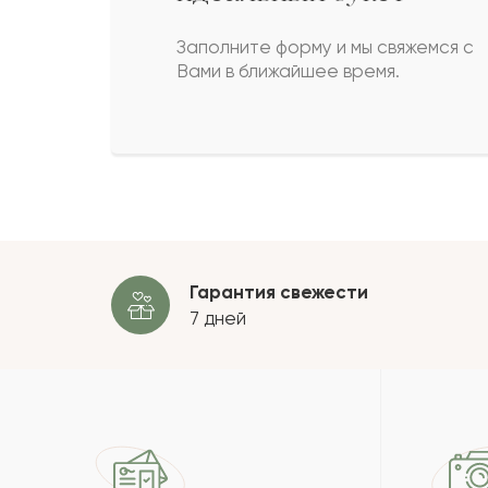
договаривались ранее. Спасибо 
эмоции, племянница сказала, что
Заполните форму и мы свяжемся с
свою жизнь.
Вами в ближайшее время.
muzzss
MU
Мне очень понравилась название
решил его купить для близкого м
вам большое за такие букеты
Гарантия свежести
7 дней
Сергей Попов
С
Приехал пышный букет свежих цв
только что сорваны.