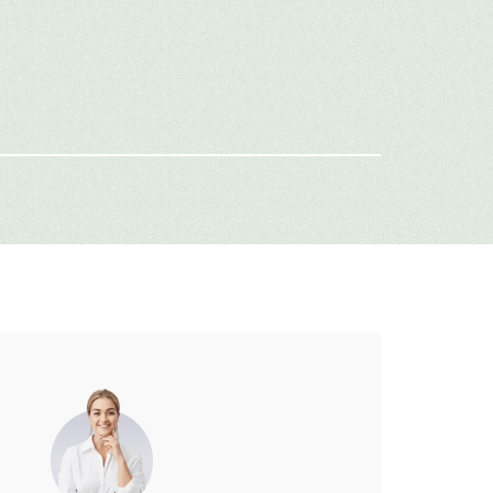
имя
-mail
г: