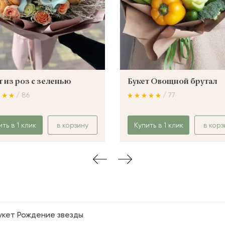
т из роз с зеленью
Букет Овощной брутал
/ 86
/ 77
ить в 1 клик
в корзину
Купить в 1 клик
в корз
укет Рождение звезды