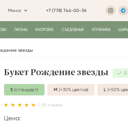
Минск
+7 (778) 746-00-36
ОЗЫ
ПИОНЫ
В КОРОБКЕ
СЪЕДОБНЫЕ
КЛУБНИКА
ШАР
ождение звезды
Букет Рождение звезды
В
S
(стандарт)
M
(+30%
цветов
)
L
(+50%
цве
/ 58 отзывов
Цена: