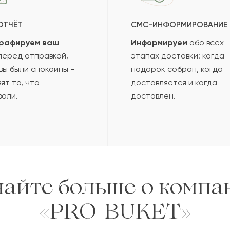
2017-03-03
ОТЧЁТ
СМС-ИНФОРМИРОВАНИЕ
рафируем ваш
Информируем
обо всех
2016-08-16
еред отправкой,
этапах доставки: когда
вы были спокойны -
подарок собран, когда
ят то, что
доставляется и когда
2015-10-16
вали.
доставлен.
2014-01-03
2013-11-30
найте больше о компа
зать еще
«PRO-BUKET»