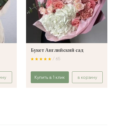
Букет Английский сад
Букет 
/ 65
ину
Купить в 1 клик
в корзину
Купить