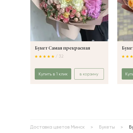
Букет Самая прекрасная
Буке
/ 32
Купить в 1 клик
в корзину
Куп
Доставка цветов Минск
Букеты
Б