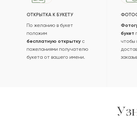
Нега
Н
ОТКРЫТКА К БУКЕТУ
ФОТО
По желанию в букет
Фотог
Максат
М
положим
букет
п
бесплатную открытку
с
чтобы 
пожеланиями получателю
достав
Мейз
М
букета от вашего имени.
заказы
Баукен
Б
Изяслав
И
Уз
Пока