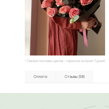
ШАРЫ
* Свежая поставка цветов - гарантия на букет 7 дней!
Оплата
Отзывы (58)
Жанна
Бесплатно доставляем по горо
Ж