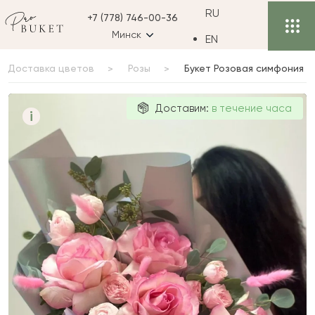
RU
+7 (778) 746-00-36
Минск
EN
Доставка цветов
Розы
Букет Розовая симфония
Букет Розовая
Доставим:
в течение часа
i
симфония