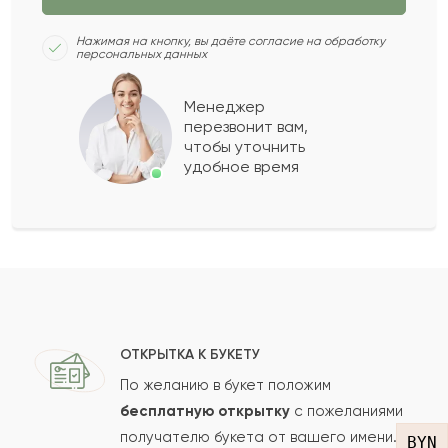
Клара
К
2022-12-03
Нажимая на кнопку, вы даёте согласие на обработку
персональных данных
Майя
М
2022-09-14
Менеджер
перезвонит вам,
Показать еще
чтобы уточнить
удобное время
Оставить свой отзыв
Ваше имя
Ваш e-mail
ОТКРЫТКА К БУКЕТУ
По желанию в букет положим
бесплатную открытку
с пожеланиями
получателю букета от вашего имени.
Рейтинг:
BYN