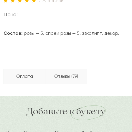
/ 79 отзывов
Цена:
Состав:
розы — 5, спрей розы — 5, эвкалипт, декор.
Оплата
Отзывы (79)
Диодора
Д
2023-08-04
Бесплатно доставляем по городу
доставка по городу в течение часа
Добавьте к букету
Елнар
Е
2023-07-28