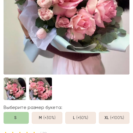
Выберите размер букета:
S
M
(+30%
)
L
(+50%
)
XL
(+100%
)