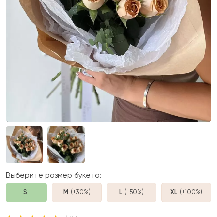
Выберите размер букета:
S
M
(+30%
)
L
(+50%
)
XL
(+100%
)