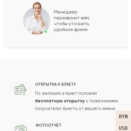
Тимофей
Т
2022-10-02
Менеджер
перезвонит вам,
Показать еще
чтобы уточнить
удобное время
Оставить свой отзыв
Ваше имя
Ваш e-mail
ОТКРЫТКА К БУКЕТУ
По желанию в букет положим
бесплатную открытку
с пожеланиями
получателю букета от вашего имени.
Рейтинг:
BYN
Отзыв
ФОТООТЧЁТ
USD