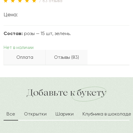
/ 83 отзыва
Цена:
Состав:
розы — 15 шт, зелень.
Нет в наличии
Оплата
Отзывы (83)
Израиль
И
2023-05-23
Бесплатно доставляем по городу
доставка по городу в течение часа
Добавьте к букету
Юна
Ю
2023-05-21
Все
Открытки
Шарики
Клубника в шоколаде
Каблет
К
2023-05-13