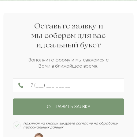
Аршат
А
2021-07-20
Тора
Т
2021-06-02
Оставьте заявку и
мы соберем для вас
идеальный букет
Тастемир
Т
2021-05-27
Заполните форму и мы свяжемся с
Вами в ближайшее время.
Дария
Д
2021-01-19
Роза
Р
2020-02-14
ОТПРАВИТЬ ЗАЯВКУ
Варлам
В
2020-01-25
Нажимая на кнопку, вы даёте согласие на обработку
персональных данных
Мишель
М
2020-01-25