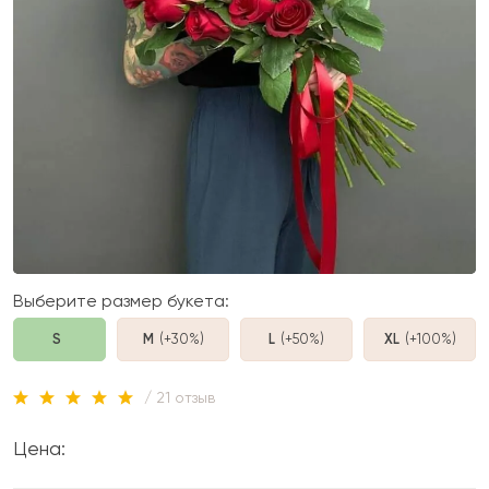
Выберите размер букета:
S
M
(+30%
)
L
(+50%
)
XL
(+100%
)
/ 21 отзыв
Цена: