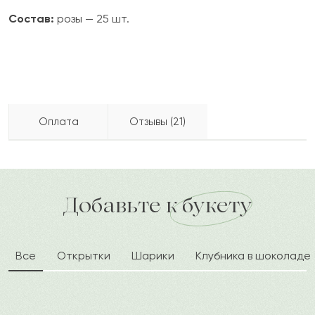
Состав:
розы — 25 шт.
Оплата
Отзывы (21)
Хатифа
Х
2022-06-17
Бесплатно доставляем по городу
доставка по городу в течение часа
Добавьте к букету
Марат
М
2022-06-02
Все
Открытки
Шарики
Клубника в шоколаде
Баттал
Б
2021-08-22