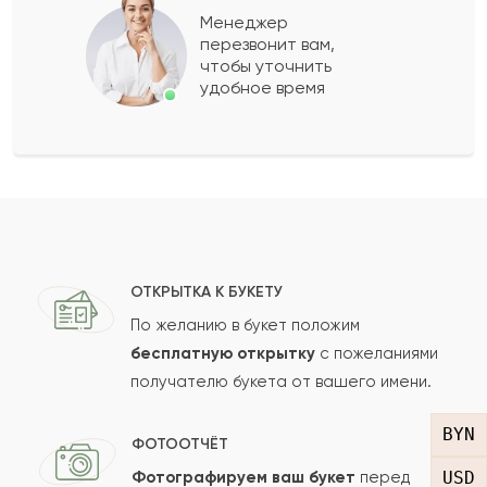
Менеджер
перезвонит вам,
Показать еще
чтобы уточнить
удобное время
Оставить свой отзыв
Ваше имя
Ваш e-mail
ОТКРЫТКА К БУКЕТУ
По желанию в букет положим
бесплатную открытку
с пожеланиями
получателю букета от вашего имени.
Рейтинг:
BYN
Отзыв
ФОТООТЧЁТ
USD
Фотографируем ваш букет
перед