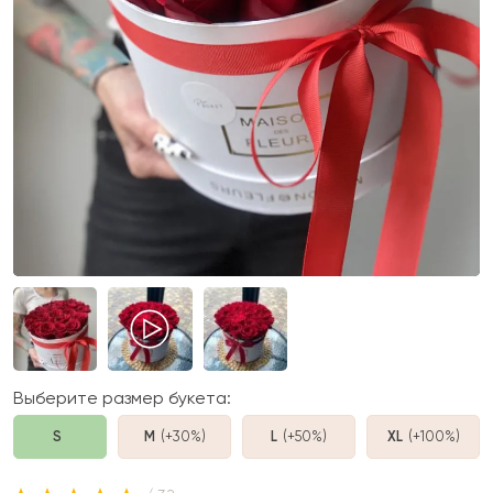
Выберите размер букета:
S
M
(+30%
)
L
(+50%
)
XL
(+100%
)