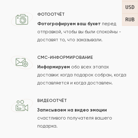
подсказали, как лучше оформить букет.
USD
ФОТООТЧЁТ
Доставили все быстро и цветы отменного
RUB
Фотографируем ваш букет
перед
качества. Рекомендую
отправкой, чтобы вы были спокойны -
доставят то, что заказывали.
2021-05-30
Анна
А
СМС-ИНФОРМИРОВАНИЕ
Очень классный подарок для любимых, цветы
Информируем
обо всех этапах
свежие, маме очень понравились, все
доставки: когда подарок собран, когда
довольны, отдел поддержки качественно
доставляется и когда доставлен.
проконсультировал, спасибо огромное,
рекомендую))?
ВИДЕООТЧЁТ
Записываем на видео эмоции
2021-04-19
счастливого получателя вашего
Диана
Д
подарка.
Прекрасный букет, спасибо за своевременную