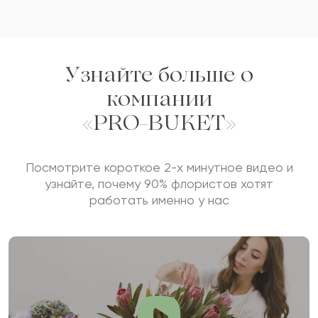
доставку.
2021-04-06
muwa77
Узнайте больше о
MU
компании
Отличный букет! Стоит своих денег на все
«PRO-BUKET»
100%
Посмотрите короткое 2-х минутное видео и
2021-03-19
Асхат
узнайте, почему 90% флористов хотят
А
работать именно у нас
На сайте всегда большой и разнообразный
выбор цветов и всегда можно найти букет на
любой вкус
Показать еще