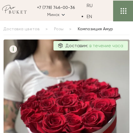
RU
+7 (778) 746-00-36
Минск
EN
Доставка цветов
Розы
Композиция Амур
Композиция
Доставим:
в течение часа
i
Амур