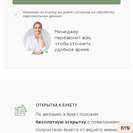
спасибо за букет,дешево и красиво,меня моя
простила
Нажимая на кнопку, вы даёте согласие на обработку
персональных данных
2021-08-07
Менеджер
Влад
В
перезвонит вам,
чтобы уточнить
удобное время
Композиция очень понравилась, стоит своих
денег. Удовольствие дарить такой букет
родным или паре. 5 звёзд
2021-06-27
Томирис
Т
Спасибо сервису доставки цветов, срочно
ОТКРЫТКА К БУКЕТУ
нужно было поздравить тетю в Минск с днем
По желанию в букет положим
рождения. Обратилась в данную компанию,
бесплатную открытку
с пожеланиями
BYN
получателю букета от вашего имени.
помогли определиться в выбором и