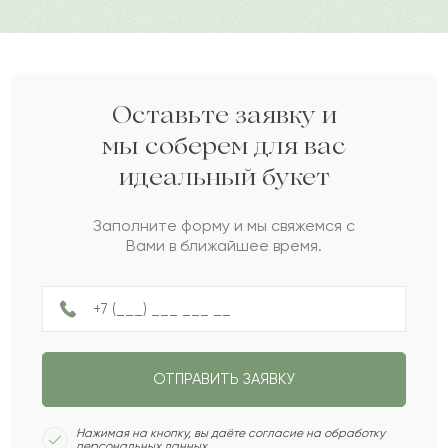
рождения, важное событие.
Лея
Л
2022-01-11
Дарите своим близким любовь вместе с Pro-buket.
Ярослав
Я
2022-01-04
Оставьте заявку и
мы соберем для вас
идеальный букет
Римма
Р
2021-09-25
Заполните форму и мы свяжемся с
Вами в ближайшее время.
Глеб
Г
2021-06-26
Фидель
Ф
2021-06-25
ОТПРАВИТЬ ЗАЯВКУ
Эльвира
Э
2021-03-08
Нажимая на кнопку, вы даёте согласие на обработку
персональных данных