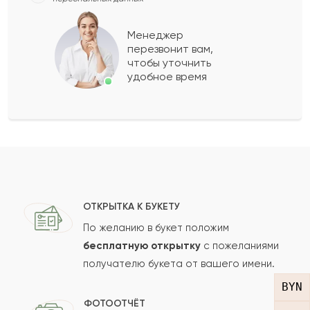
Музаффар
М
2021-03-07
Менеджер
перезвонит вам,
Показать еще
чтобы уточнить
удобное время
Оставить свой отзыв
Ваше имя
Ваш e-mail
ОТКРЫТКА К БУКЕТУ
По желанию в букет положим
бесплатную открытку
с пожеланиями
получателю букета от вашего имени.
Рейтинг:
BYN
Отзыв
ФОТООТЧЁТ