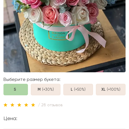
Выберите размер букета:
S
M
(+30%
)
L
(+50%
)
XL
(+100%
)
/ 28 отзывов
Цена: