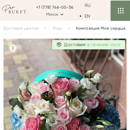
RU
+7 (778) 746-00-36
Минск
EN
Доставка цветов
Розы
Композиция Моё сердце
Композиция
Доставим:
в течение часа
i
Моё сердце