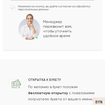
Ванесса
В
2016-06-02
Нажимая на кнопку, вы даёте согласие на обработку
персональных данных
Мухаммед
М
2016-01-23
Менеджер
перезвонит вам,
чтобы уточнить
удобное время
Галым
Г
2014-11-04
Владислава
В
2013-11-09
Показать еще
ОТКРЫТКА К БУКЕТУ
Оставить свой отзыв
По желанию в букет положим
бесплатную открытку
с пожеланиями
Ваше имя
получателю букета от вашего имени.
BYN