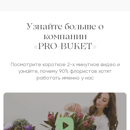
Отзыв будет опубликован после проверки.
Проверяем на спам.
Узнайте больше о
ОСТАВИТЬ ОТЗЫВ
компании
«PRO-BUKET»
Посмотрите короткое 2-х минутное видео и
узнайте, почему 90% флористов хотят
работать именно у нас