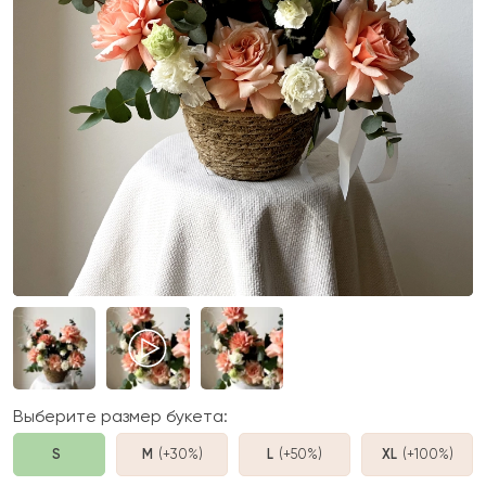
Выберите размер букета:
S
M
(+30%
)
L
(+50%
)
XL
(+100%
)