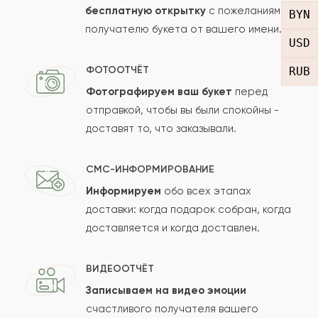
бесплатную открытку
с пожеланиями
BYN
получателю букета от вашего имени.
Рейтинг:
USD
Отзыв
ФОТООТЧЁТ
RUB
Фотографируем ваш букет
перед
отправкой, чтобы вы были спокойны -
доставят то, что заказывали.
СМС-ИНФОРМИРОВАНИЕ
Информируем
обо всех этапах
Сколько будет
+
?
доставки: когда подарок собран, когда
доставляется и когда доставлен.
Отзыв будет опубликован после проверки.
ВИДЕООТЧЁТ
Проверяем на спам.
Записываем на видео эмоции
счастливого получателя вашего