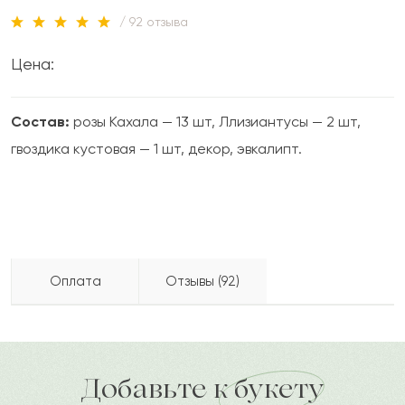
/ 92 отзыва
Цена:
Состав:
розы Кахала — 13 шт, Ллизиантусы — 2 шт,
гвоздика кустовая — 1 шт, декор, эвкалипт.
Оплата
Отзывы (92)
Нурбагила
Н
2024-05-12
Бесплатно доставляем по городу
доставка по городу в течение часа
Добавьте к букету