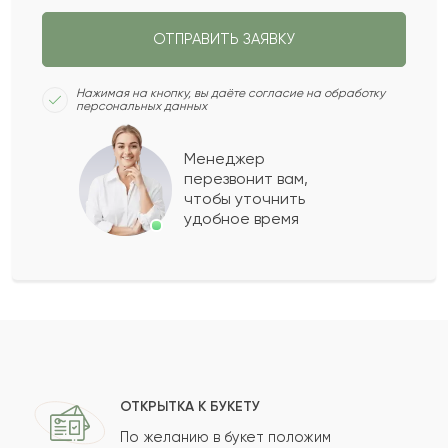
ОТПРАВИТЬ ЗАЯВКУ
Дамина
Д
2024-02-11
Нажимая на кнопку, вы даёте согласие на обработку
персональных данных
Алка
А
2023-10-26
Менеджер
перезвонит вам,
Показать еще
чтобы уточнить
удобное время
Оставить свой отзыв
Ваше имя
Ваш e-mail
ОТКРЫТКА К БУКЕТУ
По желанию в букет положим