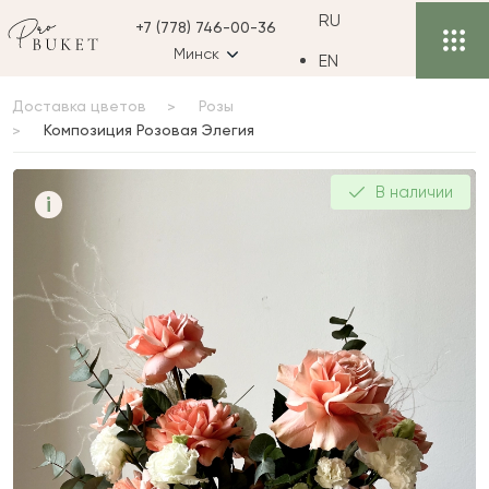
RU
+7 (778) 746-00-36
Минск
EN
Доставка цветов
Розы
Композиция Розовая Элегия
Композиция Розовая
В наличии
i
Элегия