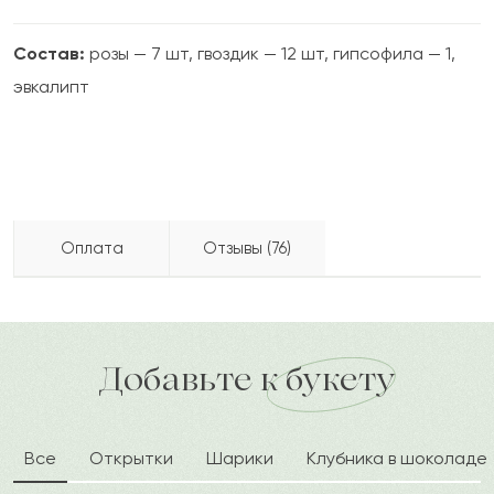
Состав:
розы — 7 шт, гвоздик — 12 шт, гипсофила — 1,
эвкалипт
Оплата
Отзывы (76)
Дос
Д
2024-05-12
Бесплатно доставляем по городу
доставка по городу в течение часа
Добавьте к букету
Мизам
М
2024-04-08
Все
Открытки
Шарики
Клубника в шоколаде
Тансык
Т
2024-03-13