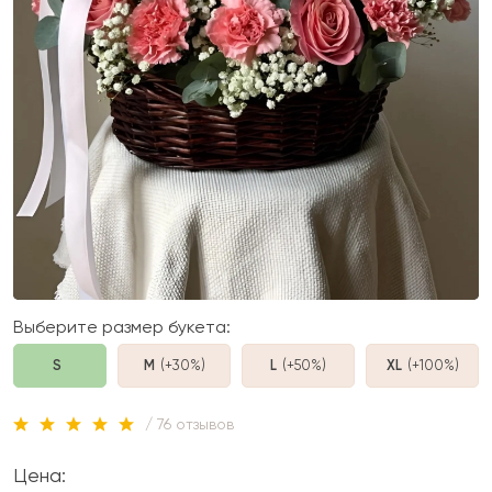
Выберите размер букета:
S
M
(+30%
)
L
(+50%
)
XL
(+100%
)
/ 76 отзывов
Цена: