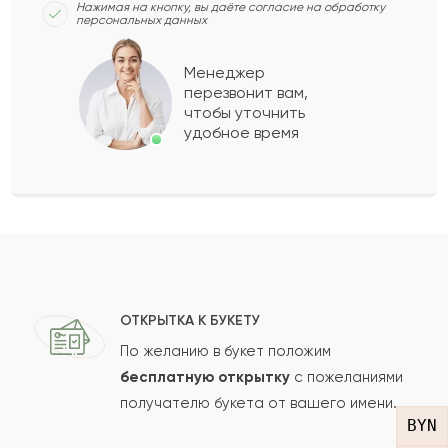
Нажимая на кнопку, вы даёте согласие на обработку
персональных данных
Степан
С
2023-06-21
Менеджер
перезвонит вам,
Показать еще
чтобы уточнить
удобное время
Оставить свой отзыв
Ваше имя
Ваш e-mail
ОТКРЫТКА К БУКЕТУ
По желанию в букет положим
бесплатную открытку
с пожеланиями
получателю букета от вашего имени.
Рейтинг:
BYN