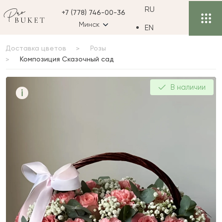
RU
+7 (778) 746-00-36
Минск
EN
Доставка цветов
Розы
Композиция Сказочный сад
Композиция Сказочный
В наличии
i
сад