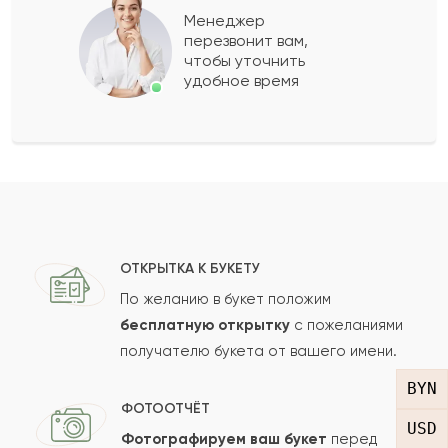
Менеджер
перезвонит вам,
Показать еще
чтобы уточнить
удобное время
Оставить свой отзыв
Ваше имя
Ваш e-mail
ОТКРЫТКА К БУКЕТУ
По желанию в букет положим
бесплатную открытку
с пожеланиями
получателю букета от вашего имени.
Рейтинг:
BYN
Отзыв
ФОТООТЧЁТ
USD
Фотографируем ваш букет
перед