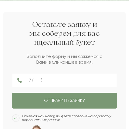
Дарите своим близким любовь вместе с Pro-buket.
Саид
С
2022-05-25
Лиора
Л
2022-03-31
Оставьте заявку и
мы соберем для вас
идеальный букет
Туганбай
Т
2021-12-07
Заполните форму и мы свяжемся с
Вами в ближайшее время.
Мичлов
М
2021-11-15
Рахима
Р
2021-08-25
ОТПРАВИТЬ ЗАЯВКУ
Ерке
Е
2021-08-01
Нажимая на кнопку, вы даёте согласие на обработку
персональных данных
Жахан
Ж
2021-07-08