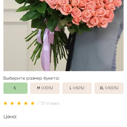
Выберите размер букета:
S
M
(+30%
)
L
(+50%
)
XL
(+100%
)
/ 33 отзыва
Цена: