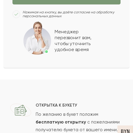
Нажимая на кнопку, вы даёте согласие на обработку
персональных данных
Саломея
С
2016-04-21
Менеджер
перезвонит вам,
Дания
Д
2014-06-19
чтобы уточнить
удобное время
Казбек
К
2014-02-10
Сабит
С
2013-10-07
Показать еще
ОТКРЫТКА К БУКЕТУ
По желанию в букет положим
Оставить свой отзыв
бесплатную открытку
с пожеланиями
получателю букета от вашего имени.
BYN
Ваше имя