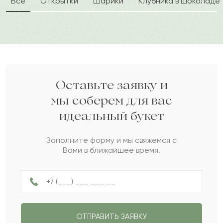
Все
Открытки
Шарики
Клубника в шоколаде
качествами человека. Лаконичное оформление
разумная цена на них, и хороший сервис
аккуратно обрамляет природную красоту
доставки.
бутонов.
2021-05-25
Дарите своим близким любовь вместе с Pro-buket.
Алия
А
Оставьте заявку и
мы соберем для вас
Тлектес
Т
2017-12-06
идеальный букет
Заполните форму и мы свяжемся с
Маулен
М
2017-06-20
Вами в ближайшее время.
Феодосий
Ф
2017-05-30
Прохор
П
2017-03-19
ОТПРАВИТЬ ЗАЯВКУ