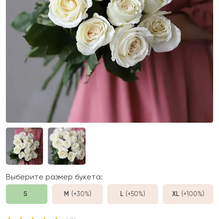
Выберите размер букета:
S
M
(+30%
)
L
(+50%
)
XL
(+100%
)