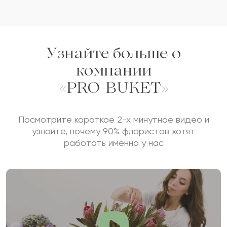
Отзыв будет опубликован после проверки.
Проверяем на спам.
Узнайте больше о
компании
ОСТАВИТЬ ОТЗЫВ
«PRO-BUKET»
Посмотрите короткое 2-х минутное видео и
узнайте, почему 90% флористов хотят
работать именно у нас