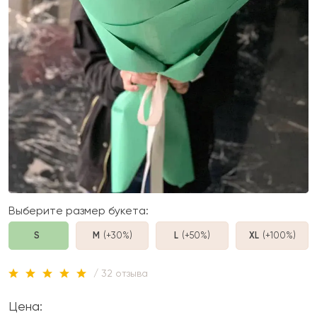
Выберите размер букета:
S
M
(+30%
)
L
(+50%
)
XL
(+100%
)
/ 32 отзыва
Цена: