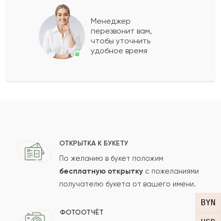
Епифан
Е
1998-02-13
Менеджер
перезвонит вам,
Омирше
О
1997-08-04
чтобы уточнить
удобное время
Ильхам
И
1997-06-17
Показать еще
Оставить свой отзыв
ОТКРЫТКА К БУКЕТУ
По желанию в букет положим
Ваше имя
бесплатную открытку
с пожеланиями
получателю букета от вашего имени.
BYN
Ваш e-mail
ФОТООТЧЁТ