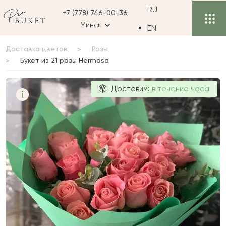
RU
+7 (778) 746-00-36
Минск
EN
Доставка цветов
Розы
Букет из 21 розы Hermosa
Букет из 21
Доставим:
в течение часа
i
розы Hermosa