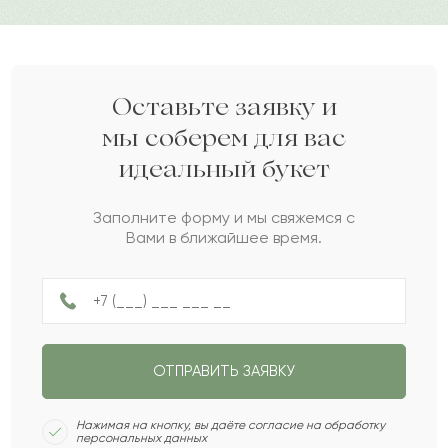
поздравления или сюрприза в обычный день.
Нева
Н
2017-09-28
Дарите своим близким любовь вместе с Pro-buket.
Ясмин
Я
2016-01-11
Оставьте заявку и
мы соберем для вас
идеальный букет
Глеб
Г
2010-06-04
Заполните форму и мы свяжемся с
Вами в ближайшее время.
Дарья
Д
2009-12-08
Гарыш
Г
2006-07-31
ОТПРАВИТЬ ЗАЯВКУ
Вилора
В
2003-07-30
Нажимая на кнопку, вы даёте согласие на обработку
персональных данных