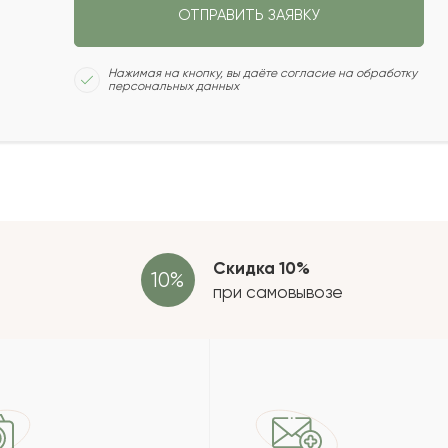
ОТПРАВИТЬ ЗАЯВКУ
2008-07-30
Сколь
Нажимая на кнопку, вы даёте согласие на обработку
персональных данных
2008-05-06
Отзыв
провер
2007-08-23
Скидка 10%
2005-12-21
при самовывозе
зать еще