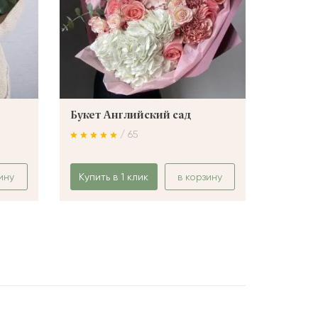
Букет Английский сад
Букет 
/ 65
ину
Купить в 1 клик
в корзину
Купить