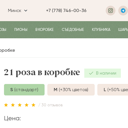
Минск
+7 (778) 746-00-36
ОЗЫ
ПИОНЫ
В КОРОБКЕ
СЪЕДОБНЫЕ
КЛУБНИКА
ШАР
коробке
21 роза в коробке
В наличии
S
(стандарт)
M
(+30%
цветов
)
L
(+50%
цве
/ 30 отзывов
Цена: