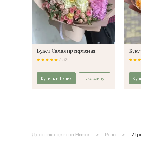
Букет Самая прекрасная
Буке
/ 32
Купить в 1 клик
в корзину
Куп
Доставка цветов Минск
Розы
21 