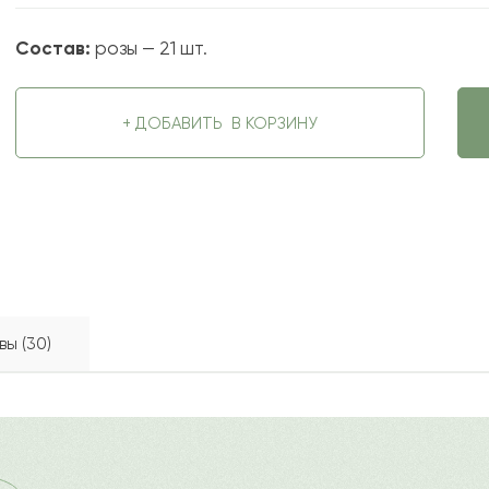
Состав:
розы — 21 шт.
+ ДОБАВИТЬ
В КОРЗИНУ
вы (30)
ый подарок любимому человеку, выражение своих чувств. 
2021-03-10
ду
Ост
ь и восторг. Композиция составлена в презентабельную к