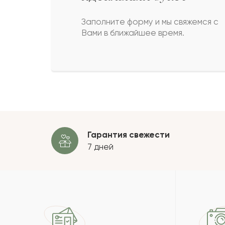
Заполните форму и мы свяжемся с
Илзе
И
Вами в ближайшее время.
Салима
С
Мансур
М
Гарантия свежести
Али
А
7 дней
Пока