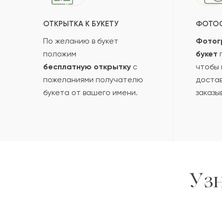
ОТКРЫТКА К БУКЕТУ
ФОТО
По желанию в букет
Фотог
положим
букет
п
бесплатную открытку
с
чтобы 
пожеланиями получателю
достав
букета от вашего имени.
заказы
Уз