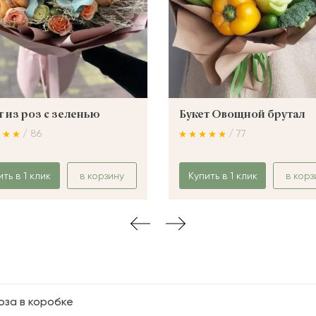
т из роз с зеленью
Букет Овощной брутал
/ 86
/ 77
ить в 1 клик
в корзину
Купить в 1 клик
в корз
роза в коробке