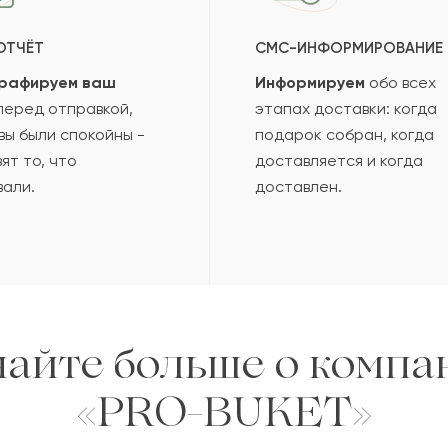
ОТЧЁТ
СМС-ИНФОРМИРОВАНИЕ
рафируем ваш
Информируем
обо всех
еред отправкой,
этапах доставки: когда
вы были спокойны -
подарок собран, когда
ят то, что
доставляется и когда
вали.
доставлен.
найте больше о компа
«PRO-BUKET»