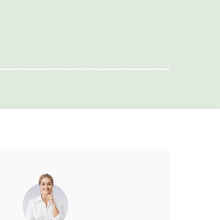
имя
-mail
г: