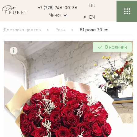
RU
+7 (778) 746-00-36
Минск
EN
Доставка цветов
Розы
51 роза 70 см
51 роза 70 см
В наличии
i