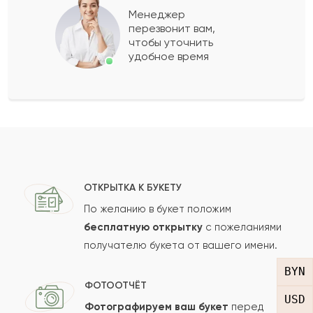
А
Менеджер
перезвонит вам,
Отличный магазин, букет просто шикарный
чтобы уточнить
удобное время
Богенбай
Б
2017-05-10
Даулен
Д
2017-02-22
Айсултан
А
2016-12-07
ОТКРЫТКА К БУКЕТУ
По желанию в букет положим
бесплатную открытку
с пожеланиями
Тореәли
Т
2016-01-03
получателю букета от вашего имени.
BYN
Анастасия
А
2014-10-05
ФОТООТЧЁТ
USD
Фотографируем ваш букет
перед