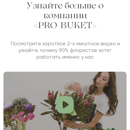
Узнайте больше о
компании
«PRO-BUKET»
Сколько будет
+
?
Посмотрите короткое 2-х минутное видео и
узнайте, почему 90% флористов хотят
работать именно у нас
Отзыв будет опубликован после проверки.
Проверяем на спам.
ОСТАВИТЬ ОТЗЫВ