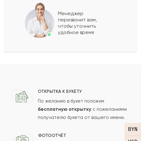
Менеджер
Егор
Е
2016-11-07
перезвонит вам,
чтобы уточнить
удобное время
Мукагали
М
2016-05-28
Алиша
А
2016-02-28
Сальма
С
2015-11-19
ОТКРЫТКА К БУКЕТУ
По желанию в букет положим
Фарид
Ф
2015-08-25
бесплатную открытку
с пожеланиями
получателю букета от вашего имени.
Показать еще
BYN
ФОТООТЧЁТ