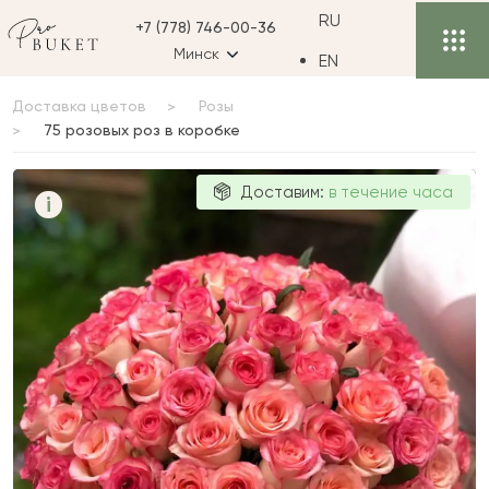
RU
+7 (778) 746-00-36
Минск
EN
Доставка цветов
Розы
75 розовых роз в коробке
75 розовых
Доставим:
в течение часа
i
роз в коробке