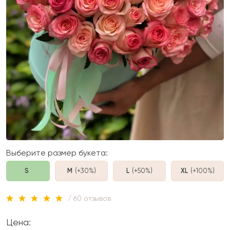
Выберите размер букета:
S
M
(+30%
)
L
(+50%
)
XL
(+100%
)
/ 60 отзывов
Цена: