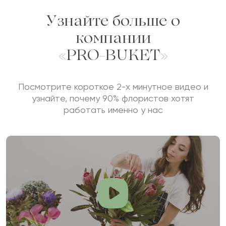
Узнайте больше о
Сколько будет
+
?
компании
«PRO-BUKET»
Отзыв будет опубликован после проверки.
Проверяем на спам.
Посмотрите короткое 2-х минутное видео и
узнайте, почему 90% флористов хотят
работать именно у нас
ОСТАВИТЬ ОТЗЫВ