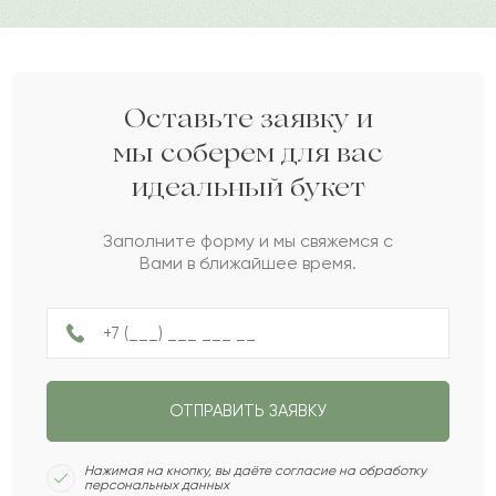
свадьбу, 8 Марта и другие значимые события.
Именинница счастлива, а это самый главный
Дарите своим близким любовь вместе с Pro-buket
показатель вашего профессионализма!
Оставьте заявку и
2021-05-14
Айгуль Имандосова
А
мы соберем для вас
идеальный букет
Отличная и оперативная работа. Букет
обворожительный.
Заполните форму и мы свяжемся с
Вами в ближайшее время.
2021-03-31
Екатерина
Е
Смогла порадовать подругу несмотря на
расстояние между нами)
ОТПРАВИТЬ ЗАЯВКУ
Нажимая на кнопку, вы даёте согласие на обработку
Ерзиба
Е
2017-05-29
персональных данных