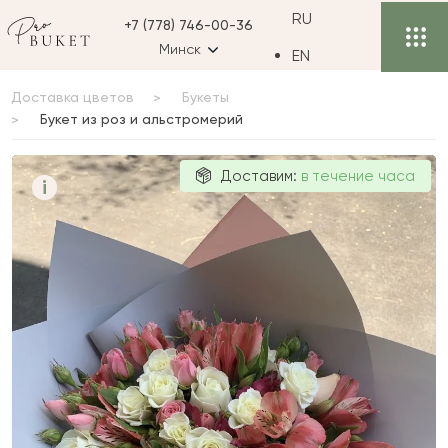
RU
+7 (778) 746-00-36
Минск
EN
Доставка цветов
Букеты
Букет из роз и альстромерий
Букет из роз и
Доставим:
в течение часа
i
альстромерий