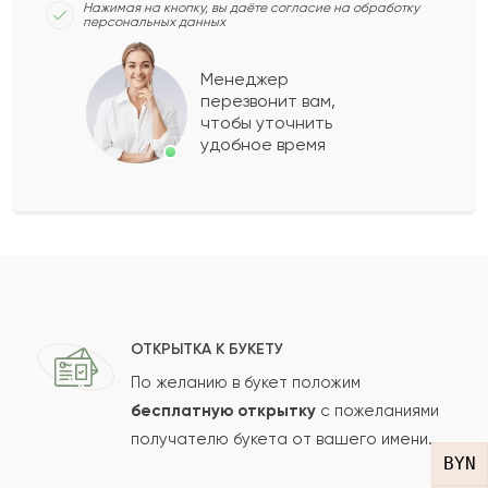
Нажимая на кнопку, вы даёте согласие на обработку
Подарил девушке она обрадовался.
персональных данных
Менеджер
2021-05-23
Яна
перезвонит вам,
Я
чтобы уточнить
удобное время
Рекомендую всем этот цветочный магазин.
Букет получился как на фото, невероятно
красивый ? Цветы наисвежайшие. Букет
простоял долго, что очень радует.
2021-04-28
Роман
Р
ОТКРЫТКА К БУКЕТУ
По желанию в букет положим
Прекрасный букет. Приемлемая цена. Быстрая
бесплатную открытку
с пожеланиями
доставка. Я остался доволен сервисом.
получателю букета от вашего имени.
Спасибо.
BYN