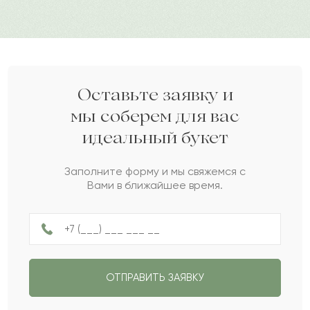
Шикарный букет. Великолепно смотрится.
Дарите своим близким любовь вместе с Pro-buket.
Красиво оформлен.
2021-07-27
Dived sargoov
DI
Оставьте заявку и
мы соберем для вас
Здесь все красиво, этот букет покорил мое
идеальный букет
сердце .. Очень понравился. Спасибо
Заполните форму и мы свяжемся с
Вами в ближайшее время.
2021-07-23
Валерий
В
Шикарный букет- подруга в восторге ?
2021-06-18
ОТПРАВИТЬ ЗАЯВКУ
Елдар Атахан
Е