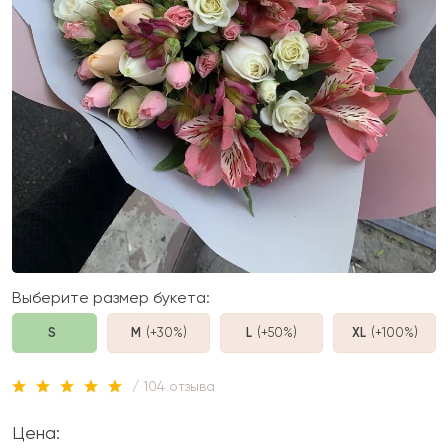
Выберите размер букета:
S
M
(+30%
)
L
(+50%
)
XL
(+100%
)
/ 104 отзыва
Цена: