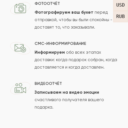
ФОТООТЧЁТ
USD
2021-03-09
Сергей
Фотографируем ваш букет
перед
С
RUB
отправкой, чтобы вы были спокойны -
Красиво оформленный букет, цветы стоят
доставят то, что заказывали.
долго. Жене понравились.
СМС-ИНФОРМИРОВАНИЕ
2021-02-22
Информируем
обо всех этапах
zurab xajishvili
ZU
доставки: когда подарок собран, когда
доставляется и когда доставлен.
Прекрасный букет. Красиво оформленный
ВИДЕООТЧЁТ
2021-01-14
pubghnew41
Записываем на видео эмоции
PU
счастливого получателя вашего
Этот букет покорил мое сердце. Это
подарка.
замечательно.