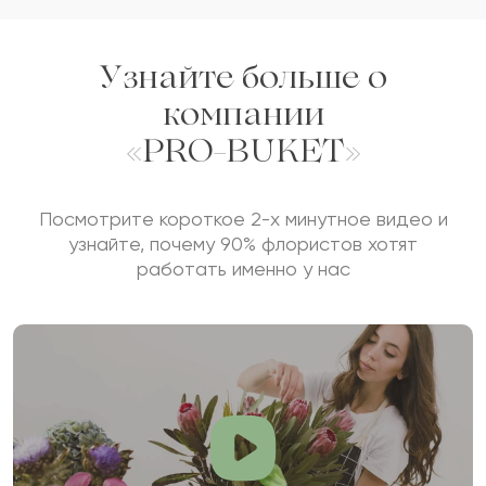
Показать еще
Узнайте больше о
Оставить свой отзыв
компании
Ваше имя
«PRO-BUKET»
Посмотрите короткое 2-х минутное видео и
узнайте, почему 90% флористов хотят
Ваш e-mail
работать именно у нас
Рейтинг:
Отзыв