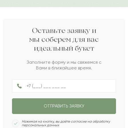
источающих тонкий аромат.
Мелисса
М
2022-08-19
Дарите своим близким любовь вместе с Pro-buket.
Борислава
Б
2022-08-12
Оставьте заявку и
мы соберем для вас
идеальный букет
Полина
П
2022-06-07
Заполните форму и мы свяжемся с
Вами в ближайшее время.
Анфиса
А
2022-05-24
Мариан
М
2022-05-03
ОТПРАВИТЬ ЗАЯВКУ
Пана
П
2022-04-28
Нажимая на кнопку, вы даёте согласие на обработку
персональных данных