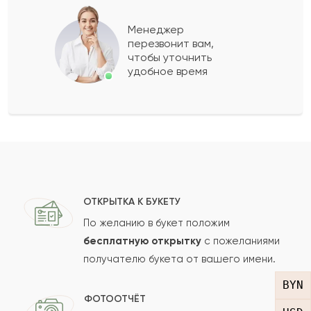
Сержан
С
2022-03-09
Менеджер
перезвонит вам,
Показать еще
чтобы уточнить
удобное время
Оставить свой отзыв
Ваше имя
Ваш e-mail
ОТКРЫТКА К БУКЕТУ
По желанию в букет положим
бесплатную открытку
с пожеланиями
получателю букета от вашего имени.
Рейтинг:
BYN
Отзыв
ФОТООТЧЁТ