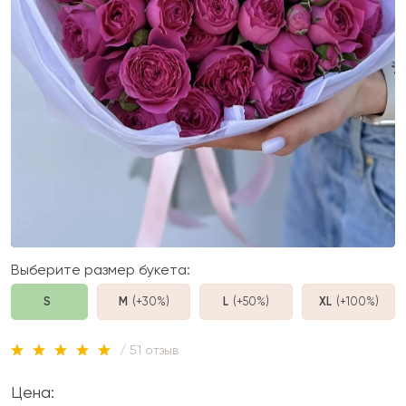
Выберите размер букета:
S
M
(+30%
)
L
(+50%
)
XL
(+100%
)
/ 51 отзыв
Цена: