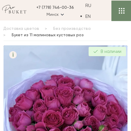
RU
+7 (778) 746-00-36
Минск
EN
Доставка цветов
Без производства
Букет из 11 малиновых кустовых роз
Букет из 11 малиновых
В наличии
i
кустовых роз