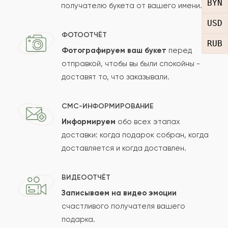
Pavel33
BYN
получателю букета от вашего имени.
PA
USD
Спасибо за постоянный широкий ассортимен
ФОТООТЧЁТ
RUB
красивых букетов и часто уникальных, за
Фотографируем ваш букет
перед
оперативную доставку и онлайн оплату, за
отправкой, чтобы вы были спокойны -
работу в круглосуточном режиме.
доставят то, что заказывали.
2021-04-12
СМС-ИНФОРМИРОВАНИЕ
Александра
А
Информируем
обо всех этапах
доставки: когда подарок собран, когда
доставляется и когда доставлен.
2021-02-10
sutin072017
SU
ВИДЕООТЧЁТ
Розы это классика. Всегда к месту. На любой
Записываем на видео эмоции
случай. Букет понравился дочке. Благодарим!
счастливого получателя вашего
подарка.