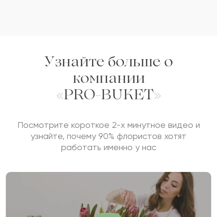
Рысалды
Р
2017-03-12
Белинда
Б
2016-10-08
Узнайте больше о
компании
Катира
К
2016-06-08
«PRO-BUKET»
Показать еще
Посмотрите короткое 2-х минутное видео и
узнайте, почему 90% флористов хотят
Оставить свой отзыв
работать именно у нас
Ваше имя
Ваш e-mail