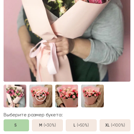
Выберите размер букета:
S
M
(+30%
)
L
(+50%
)
XL
(+100%
)