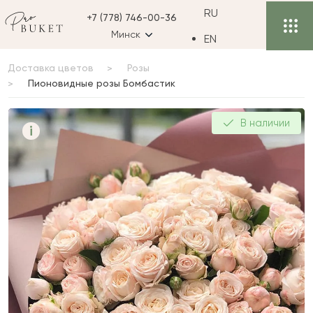
RU
+7 (778) 746-00-36
Минск
EN
Доставка цветов
Розы
Пионовидные розы Бомбастик
Пионовидные розы
В наличии
i
Бомбастик