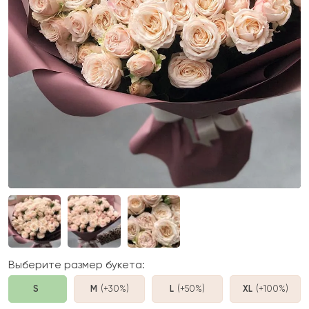
Выберите размер букета:
S
M
(+30%
)
L
(+50%
)
XL
(+100%
)