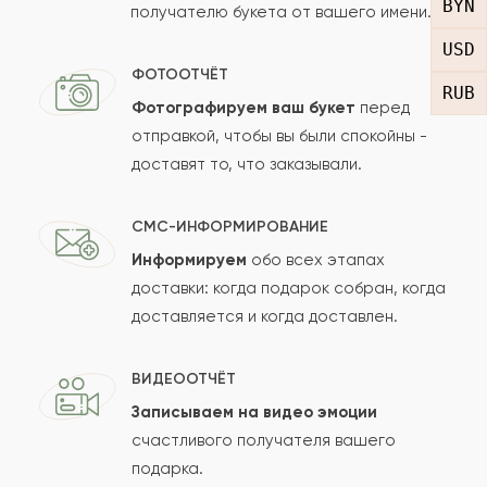
BYN
получателю букета от вашего имени.
Рейтинг:
USD
Отзыв
ФОТООТЧЁТ
RUB
Фотографируем ваш букет
перед
отправкой, чтобы вы были спокойны -
доставят то, что заказывали.
СМС-ИНФОРМИРОВАНИЕ
Информируем
обо всех этапах
Сколько будет
+
?
доставки: когда подарок собран, когда
доставляется и когда доставлен.
Отзыв будет опубликован после проверки.
ВИДЕООТЧЁТ
Проверяем на спам.
Записываем на видео эмоции
счастливого получателя вашего
ОСТАВИТЬ ОТЗЫВ
подарка.