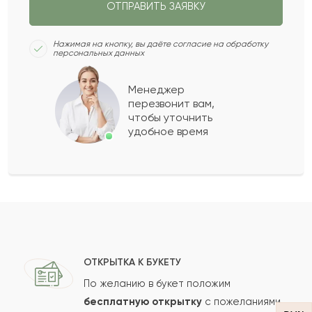
ОТПРАВИТЬ ЗАЯВКУ
Камалия
К
2022-03-06
Нажимая на кнопку, вы даёте согласие на обработку
персональных данных
Талшибык
Т
2022-01-28
Менеджер
перезвонит вам,
Показать еще
чтобы уточнить
удобное время
Оставить свой отзыв
Ваше имя
Ваш e-mail
ОТКРЫТКА К БУКЕТУ
По желанию в букет положим
бесплатную открытку
с пожеланиями