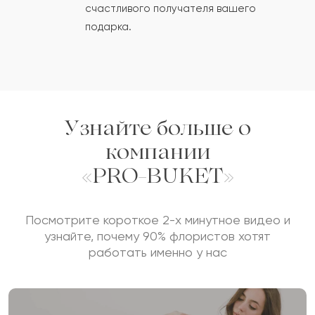
счастливого получателя вашего
подарка.
Сколько будет
+
?
Отзыв будет опубликован после проверки.
Проверяем на спам.
Узнайте больше о
компании
ОСТАВИТЬ ОТЗЫВ
«PRO-BUKET»
Посмотрите короткое 2-х минутное видео и
узнайте, почему 90% флористов хотят
работать именно у нас