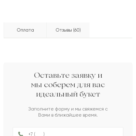
Оплата
Отзывы (60)
Елмурат
Е
2022-09-13
Бесплатно доставляем по городу
доставка по городу в течение часа
Рамон
Р
2022-08-29
Оставьте заявку и
мы соберем для вас
идеальный букет
Артём
А
2022-08-04
Заполните форму и мы свяжемся с
Вами в ближайшее время.
Махмуд
М
2022-04-28