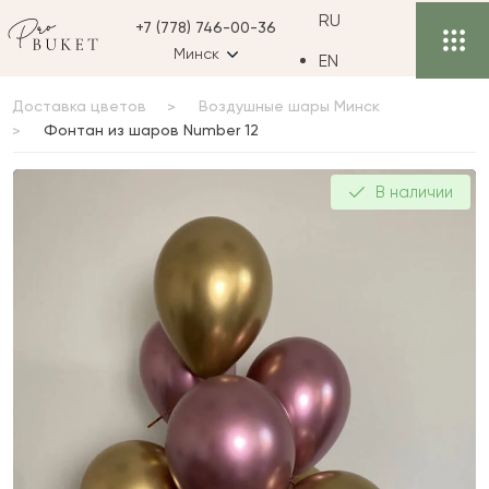
RU
+7 (778) 746-00-36
Минск
EN
Доставка цветов
Воздушные шары Минск
Фонтан из шаров Number 12
Фонтан из шаров
В наличии
Number 12