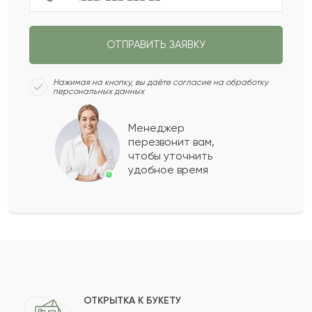
Абдрашид
А
2022-04-22
ОТПРАВИТЬ ЗАЯВКУ
Лала
Л
2022-04-15
Нажимая на кнопку, вы даёте согласие на обработку
персональных данных
Дебора
Д
2022-04-05
Менеджер
перезвонит вам,
Баукен
Б
2022-03-06
чтобы уточнить
удобное время
Нуршара
Н
2021-12-20
Касымхан
К
2021-12-03
Показать еще
ОТКРЫТКА К БУКЕТУ