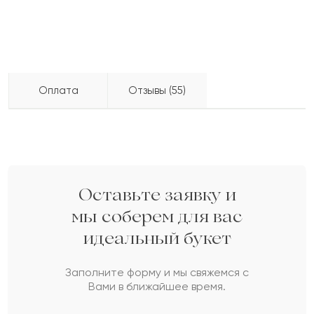
Оплата
Отзывы (55)
Ольга
О
2022-09-08
Бесплатно доставляем по городу
доставка по городу в течение часа
Телжан
Т
2022-07-04
Оставьте заявку и
мы соберем для вас
идеальный букет
Жанабил
Ж
2022-05-31
Заполните форму и мы свяжемся с
Вами в ближайшее время.
Саулет
С
2022-05-03