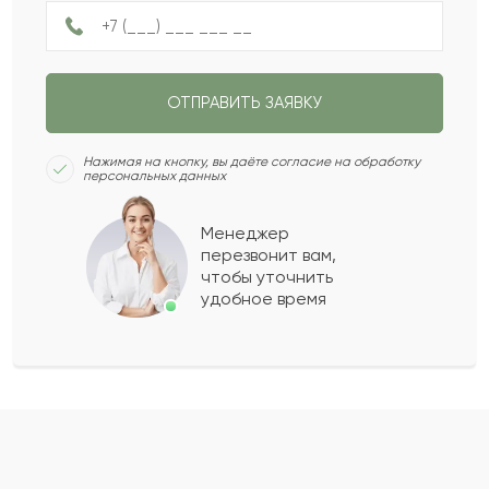
Нурхан
Н
2022-04-17
ОТПРАВИТЬ ЗАЯВКУ
Зита
З
2022-03-06
Нажимая на кнопку, вы даёте согласие на обработку
персональных данных
Балтабай
Б
2022-02-16
Менеджер
перезвонит вам,
Матрёна
М
2021-12-03
чтобы уточнить
удобное время
Гульбанат
Г
2021-11-10
Румия
Р
2021-10-11
Показать еще