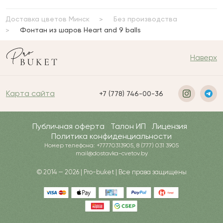
Доставка цветов Минск
Без производства
Фонтан из шаров Heart and 9 balls
Наверх
Карта сайта
+7 (778) 746-00-36
Публичная оферта
Талон ИП
Лицензия
Политика конфиденциальности
Номер телефона: +77770313905, 8 (777) 031 3905
mail@dostavka-cvetov.by
© 2014 — 2026 | Pro-buket | Все права защищены