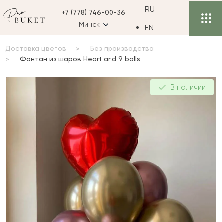
RU
+7 (778) 746-00-36
Минск
EN
Доставка цветов
Без производства
Фонтан из шаров Heart and 9 balls
Фонтан из шаров Heart
В наличии
and 9 balls