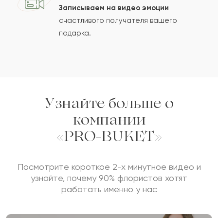
Записываем на видео эмоции
счастливого получателя вашего
подарка.
Сколько будет
+
?
Отзыв будет опубликован после проверки.
Проверяем на спам.
Узнайте больше о
компании
ОСТАВИТЬ ОТЗЫВ
«PRO-BUKET»
Посмотрите короткое 2-х минутное видео и
узнайте, почему 90% флористов хотят
работать именно у нас