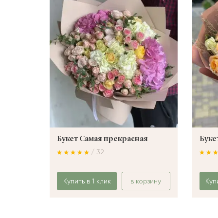
Букет Самая прекрасная
Буке
/ 32
Купить в 1 клик
в корзину
Куп