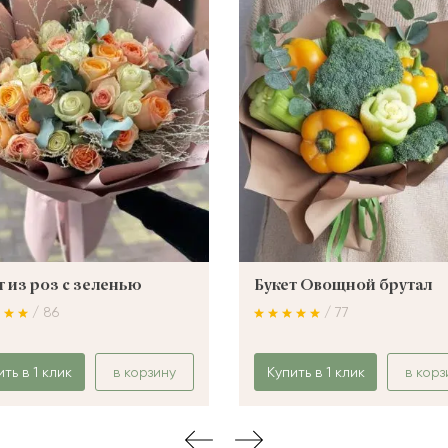
т из роз с зеленью
Букет Овощной брутал
/ 86
/ 77
ить в 1 клик
в корзину
Купить в 1 клик
в корз