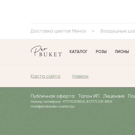
Доставка цветов Минск
Воздушные ша
КАТАЛОГ
РОЗЫ
ПИОНЫ
Карта сайта
Наверх
Публичная оферта
Талон ИП
Лицензия
По
Номер телефона: +77770313905, 8 (777) 031 3905
mail@dostavka-cvetov.by