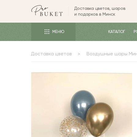
Доставка цветов, шаров
ЦВЕТЫ
и подарков в Минск
РОЗЫ
МЕНЮ
КАТАЛОГ
Р
ПИОНЫ
ТЮЛЬПАНЫ
Доставка цветов
Воздушные шары Ми
БУКЕТЫ
КОМУ
ПОВОД
ФОРМА И УПАКОВКА
СЪЕДОБНЫЕ БУКЕТЫ
КОМНАТНЫЕ ЦВЕТЫ
ПОДАРКИ