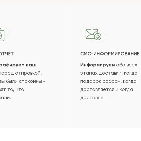
Сколь
2022-03-11
2022-02-16
Отзыв
провер
ОТЧЁТ
СМС-ИНФОРМИРОВАНИЕ
зать еще
рафируем ваш
Информируем
обо всех
еред отправкой,
этапах доставки: когда
вы были спокойны -
подарок собран, когда
ят то, что
доставляется и когда
вали.
доставлен.