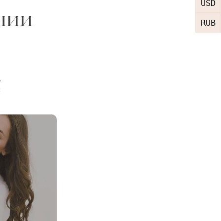
USD
нии
RUB
,
с