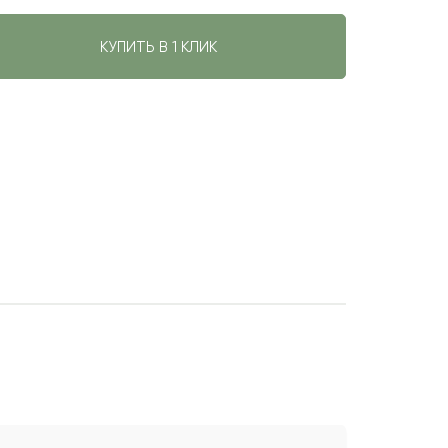
КУПИТЬ В 1 КЛИК
авить свой отзыв
имя