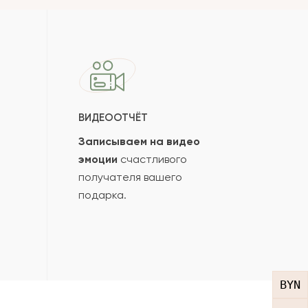
ко будет
+
?
 будет опубликован после
ки. Проверяем на спам.
ВИДЕООТЧЁТ
Записываем на видео
ОСТАВИТЬ ОТЗЫВ
эмоции
счастливого
получателя вашего
подарка.
BYN