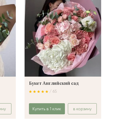
Букет Английский сад
Букет 
/ 65
ину
Купить в 1 клик
в корзину
Купить