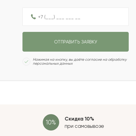
2022-08-13
2022-08-03
Ваш e
ОТПРАВИТЬ ЗАЯВКУ
2022-06-04
Нажимая на кнопку, вы даёте согласие на обработку
персональных данных
2022-05-01
Рейтин
Отзыв
2022-04-22
2022-04-15
Скидка 10%
при самовывозе
2022-03-19