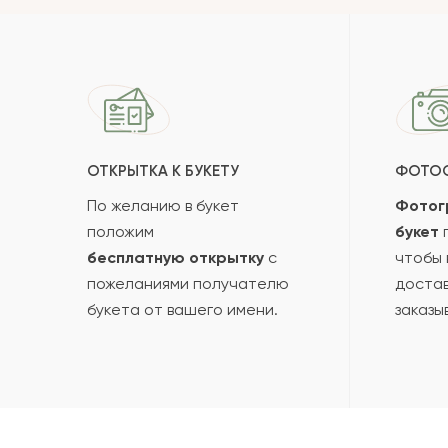
Яким
Я
Султанмурат
С
ОТКРЫТКА К БУКЕТУ
ФОТО
Пока
По желанию в букет
Фотог
положим
букет
п
бесплатную открытку
с
чтобы 
пожеланиями получателю
достав
букета от вашего имени.
заказы