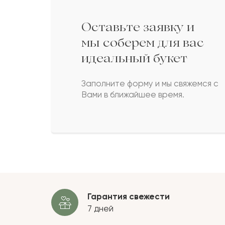
Белес
Б
Оставьте заявку и
Асли
А
мы соберем для вас
идеальный букет
Фаина
Ф
Заполните форму и мы свяжемся с
Вами в ближайшее время.
Келбет
К
Иулиан
И
Эмилия
Э
Гарантия свежести
7 дней
Леон
Л