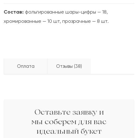
Состав:
фольгированные шары-цифры — 18,
хромированные — 10 шт, прозрачные — 8 шт.
Оплата
Отзывы (38)
Макарий
М
2022-08-14
Бесплатно доставляем по городу
доставка по городу в течение часа
Гелианна
Г
2022-06-26
Оставьте заявку и
мы соберем для вас
идеальный букет
Тауман
Т
2022-06-23