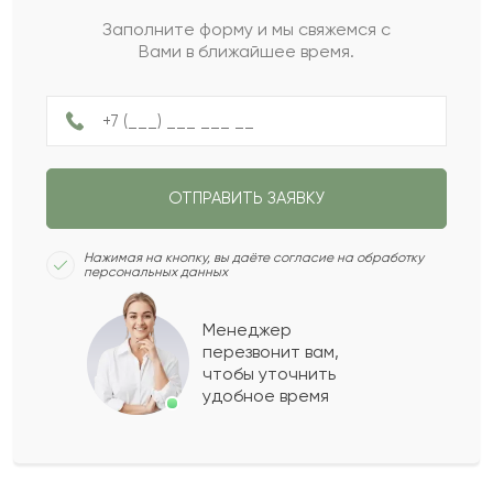
Заполните форму и мы свяжемся с
Вами в ближайшее время.
Элиана
Э
2022-06-04
Гулаи
Г
2022-05-05
ОТПРАВИТЬ ЗАЯВКУ
Мейз
М
2022-04-24
Нажимая на кнопку, вы даёте согласие на обработку
персональных данных
Балкумис
Б
2022-03-12
Менеджер
перезвонит вам,
Астра
А
2021-11-27
чтобы уточнить
удобное время
Кристина
К
2021-09-27