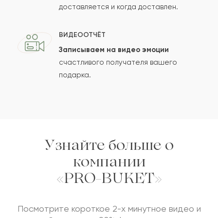
доставляется и когда доставлен.
ВИДЕООТЧЁТ
Записываем на видео эмоции
счастливого получателя вашего
подарка.
Сколько будет
+
?
Отзыв будет опубликован после проверки.
Проверяем на спам.
Узнайте больше о
компании
ОСТАВИТЬ ОТЗЫВ
«PRO-BUKET»
Посмотрите короткое 2-х минутное видео и