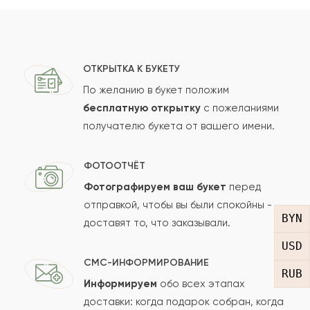
Жулдыз
Ж
2021-09-10
Показать еще
ОТКРЫТКА К БУКЕТУ
По желанию в букет положим
бесплатную открытку
с пожеланиями
Оставить свой отзыв
получателю букета от вашего имени.
Ваше имя
ФОТООТЧЁТ
Фотографируем ваш букет
перед
отправкой, чтобы вы были спокойны -
Ваш e-mail
BYN
доставят то, что заказывали.
USD
СМС-ИНФОРМИРОВАНИЕ
RUB
Рейтинг:
Информируем
обо всех этапах
доставки: когда подарок собран, когда
Отзыв