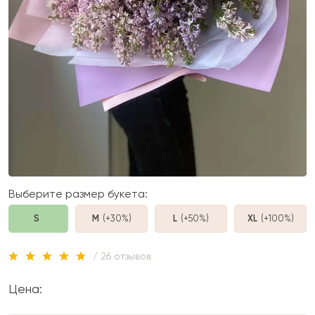
Выберите размер букета:
S
M
(+30%
)
L
(+50%
)
XL
(+100%
)
/ 26 отзывов
Цена: