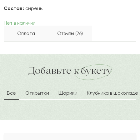
Состав:
сирень.
Нет в наличии
Оплата
Отзывы (26)
Бекназар
Б
2022-09-09
Бесплатно доставляем по городу
доставка по городу в течение часа
Добавьте к букету
Жаик
Ж
2022-09-02
Все
Открытки
Шарики
Клубника в шоколаде
Демид
Д
2021-10-22
Каспар
К
2021-10-22