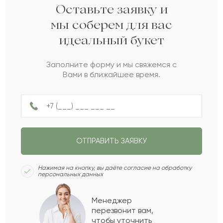
Кырмызы
К
2021-09-21
Оставьте заявку и
мы соберем для вас
идеальный букет
Аман
А
2021-08-14
Заполните форму и мы свяжемся с
Вами в ближайшее время.
Ратмир
Р
2021-08-12
Борислав
Б
2021-06-07
ОТПРАВИТЬ ЗАЯВКУ
Римма
Р
2021-01-25
Нажимая на кнопку, вы даёте согласие на обработку
персональных данных
Фатима
Ф
2020-12-11
Менеджер
перезвонит вам,
Показать еще
чтобы уточнить