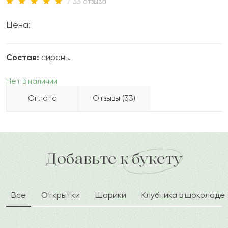
/ 33 отзыва
Цена:
Состав:
сирень.
Нет в наличии
Оплата
Отзывы (33)
Сарра
С
2023-02-08
Бесплатно доставляем по городу
доставка по городу в течение часа
Добавьте к букету
Зара
З
2023-02-03
Все
Открытки
Шарики
Клубника в шоколаде
Аким
А
2022-10-11