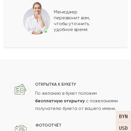
Милада
М
2021-09-29
Менеджер
перезвонит вам,
Показать еще
чтобы уточнить
удобное время
Оставить свой отзыв
Ваше имя
Ваш e-mail
ОТКРЫТКА К БУКЕТУ
По желанию в букет положим
бесплатную открытку
с пожеланиями
получателю букета от вашего имени.
Рейтинг:
BYN
Отзыв
ФОТООТЧЁТ
USD