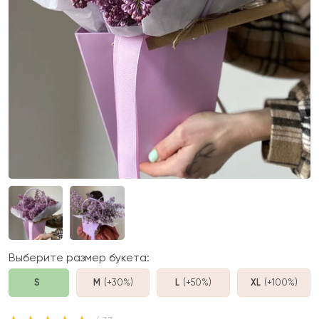
Выберите размер букета:
S
M
(+30%
)
L
(+50%
)
XL
(+100%
)