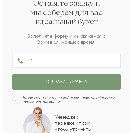
Альба
А
2022-05-15
Оставьте заявку и
мы соберем для вас
идеальный букет
Карина
К
2022-04-30
Заполните форму и мы свяжемся с
Вами в ближайшее время.
Дания
Д
2022-01-28
Шара
Ш
2021-10-19
ОТПРАВИТЬ ЗАЯВКУ
Павла
П
2021-10-01
Нажимая на кнопку, вы даёте согласие на обработку
персональных данных
Бежен
Б
2021-06-01
Менеджер
перезвонит вам,
Показать еще
чтобы уточнить