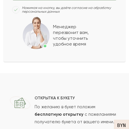
Нажимая на кнопку, вы даёте согласие на обработку
персональных данных
Аделя
А
2022-05-28
Менеджер
перезвонит вам,
Показать еще
чтобы уточнить
удобное время
Оставить свой отзыв
Ваше имя
Ваш e-mail
ОТКРЫТКА К БУКЕТУ
По желанию в букет положим
бесплатную открытку
с пожеланиями
получателю букета от вашего имени.
Рейтинг:
BYN