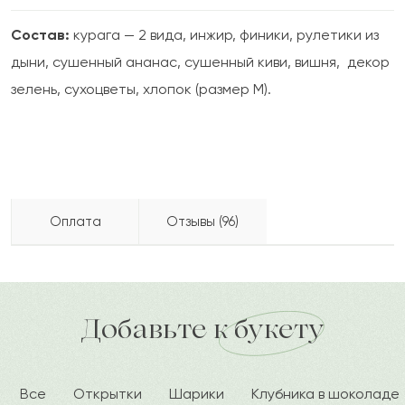
Состав:
курага — 2 вида, инжир, финики, рулетики из
дыни, сушенный ананас, сушенный киви, вишня, декор
зелень, сухоцветы, хлопок (размер M).
Оплата
Отзывы (96)
Айжан
А
2022-10-06
Бесплатно доставляем по городу
доставка по городу в течение часа
Добавьте к букету
Зиягуль
З
2022-09-08
Все
Открытки
Шарики
Клубника в шоколаде