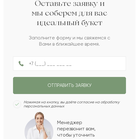
Азарий
А
2022-06-16
Оставьте заявку и
мы соберем для вас
идеальный букет
Бакибала
Б
2022-05-18
Заполните форму и мы свяжемся с
Вами в ближайшее время.
Ярослава
Я
2022-04-29
Сымбат
С
2022-04-21
ОТПРАВИТЬ ЗАЯВКУ
Болеслав
Б
2022-04-04
Нажимая на кнопку, вы даёте согласие на обработку
персональных данных
Айман
А
2022-04-03
Менеджер
перезвонит вам,
Показать еще
чтобы уточнить