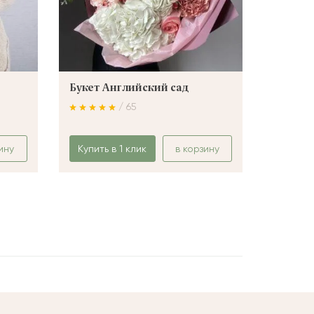
Букет Английский сад
Букет 
/ 65
ину
Купить в 1 клик
в корзину
Купить