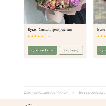
Букет Самая прекрасная
Буке
/ 32
Купить в 1 клик
в корзину
Куп
Доставка цветов Минск
Без производс