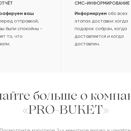
ОТЧЁТ
СМС-ИНФОРМИРОВАНИЕ
рафируем ваш
Информируем
обо всех
еред отправкой,
этапах доставки: когда
вы были спокойны -
подарок собран, когда
ят то, что
доставляется и когда
вали.
доставлен.
найте больше о компа
«PRO-BUKET»
Посмотрите короткое 2-х минутное видео и узнайте