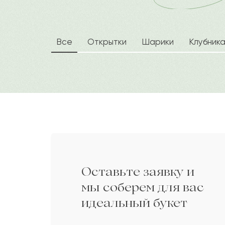
Алина
А
Бакизат
Б
Все
Открытки
Шарики
Клубник
Лермонт
Л
Камиля
К
Эмин
Э
Оставьте заявку и
Диана
Д
мы соберем для вас
идеальный букет
Бектлеу
Б