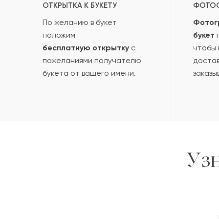
ОТКРЫТКА К БУКЕТУ
ФОТО
По желанию в букет
Фотог
положим
букет
п
бесплатную открытку
с
чтобы 
пожеланиями получателю
достав
букета от вашего имени.
заказы
Уз