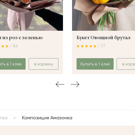
т из роз с зеленью
Букет Овощной брутал
/ 86
/ 77
ить в 1 клик
в корзину
Купить в 1 клик
в корз
тва
Композиция Амазонка