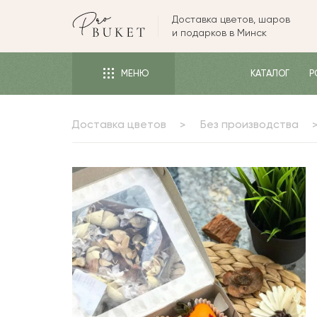
Доставка цветов, шаров
ЦВЕТЫ
и подарков в Минск
РОЗЫ
МЕНЮ
КАТАЛОГ
Р
ПИОНЫ
ТЮЛЬПАНЫ
Доставка цветов
Без производства
БУКЕТЫ
КОМУ
ПОВОД
ФОРМА И УПАКОВКА
СЪЕДОБНЫЕ БУКЕТЫ
КОМНАТНЫЕ ЦВЕТЫ
ПОДАРКИ