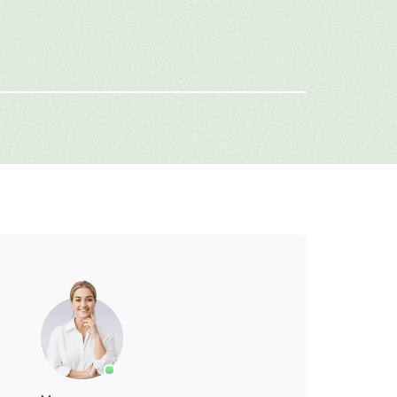
-mail
г: