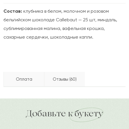
Состав:
клубника в белом, молочном и розовом
бельгийском шоколаде Callebaut — 25 шт, миндаль,
сублимированная малина, вафельная крошка,
сахарные сердечки, шоколадные капли.
Оплата
Отзывы (60)
Максуд
М
2022-10-03
Бесплатно доставляем по городу
доставка по городу в течение часа
Добавьте к букету
Зара
З
2022-08-12