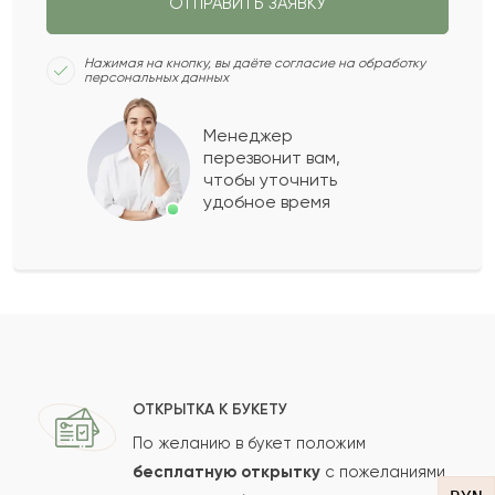
ОТПРАВИТЬ ЗАЯВКУ
Керим
К
2022-03-30
Нажимая на кнопку, вы даёте согласие на обработку
персональных данных
Ангелина
А
2022-01-09
Менеджер
перезвонит вам,
Показать еще
чтобы уточнить
удобное время
Оставить свой отзыв
Ваше имя
Ваш e-mail
ОТКРЫТКА К БУКЕТУ
По желанию в букет положим
бесплатную открытку
с пожеланиями