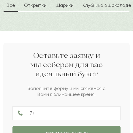
Все
Открытки
Шарики
Клубника в шоколаде
Керимбала
К
2022-08-09
Шархия
Ш
2022-08-06
Мейрамгуль
М
2022-07-24
Оставьте заявку и
мы соберем для вас
идеальный букет
Алихан
А
2022-04-17
Заполните форму и мы свяжемся с
Вами в ближайшее время.
Айбол
А
2022-04-11
Ростислав
Р
2022-04-07