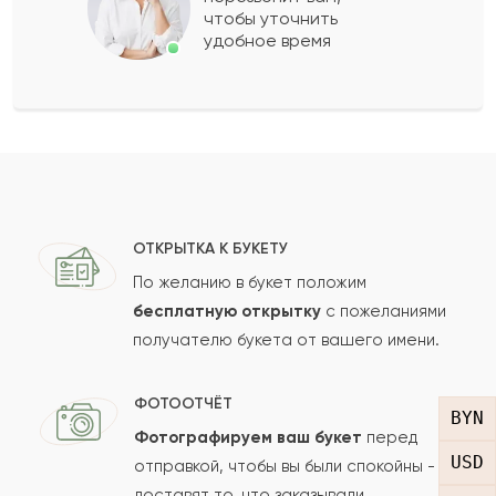
чтобы уточнить
удобное время
Оставить свой отзыв
Ваше имя
Ваш e-mail
ОТКРЫТКА К БУКЕТУ
По желанию в букет положим
бесплатную открытку
с пожеланиями
получателю букета от вашего имени.
Рейтинг:
Отзыв
ФОТООТЧЁТ
BYN
Фотографируем ваш букет
перед
USD
отправкой, чтобы вы были спокойны -
доставят то, что заказывали.