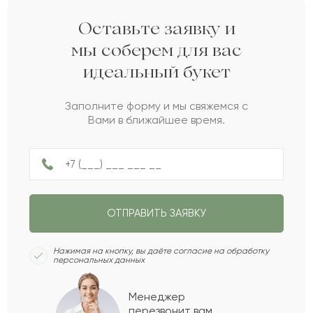
Иман
И
2022-07-06
Оставьте заявку и
мы соберем для вас
идеальный букет
Гульзип
Г
2022-07-05
Заполните форму и мы свяжемся с
Вами в ближайшее время.
Нурлан
Н
2022-06-12
Тойбала
Т
2022-05-30
ОТПРАВИТЬ ЗАЯВКУ
Марфуга
М
2022-05-01
Нажимая на кнопку, вы даёте согласие на обработку
персональных данных
Арина
А
2022-04-27
Менеджер
перезвонит вам,
Показать еще