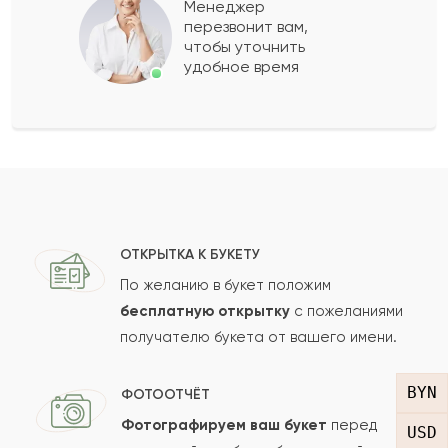
Менеджер
перезвонит вам,
Показать еще
чтобы уточнить
удобное время
Оставить свой отзыв
Ваше имя
Ваш e-mail
ОТКРЫТКА К БУКЕТУ
По желанию в букет положим
бесплатную открытку
с пожеланиями
получателю букета от вашего имени.
Рейтинг:
Отзыв
BYN
ФОТООТЧЁТ
Фотографируем ваш букет
перед
USD