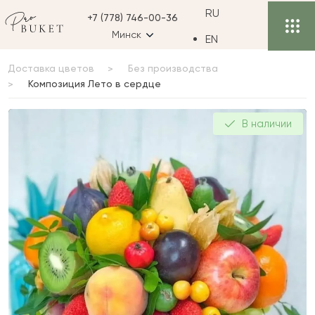
RU
+7 (778) 746-00-36
Минск
EN
Доставка цветов
Без производства
Композиция Лето в сердце
Композиция Лето в
В наличии
сердце