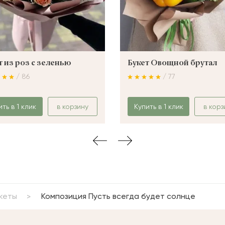
т из роз с зеленью
Букет Овощной брутал
/ 86
/ 77
ить в 1 клик
в корзину
Купить в 1 клик
в корз
кеты
Композиция Пусть всегда будет солнце