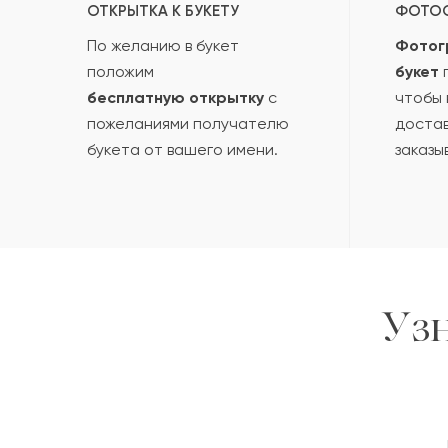
ОТКРЫТКА К БУКЕТУ
ФОТО
По желанию в букет
Фотог
положим
букет
п
бесплатную открытку
с
чтобы 
пожеланиями получателю
достав
букета от вашего имени.
заказы
Уз