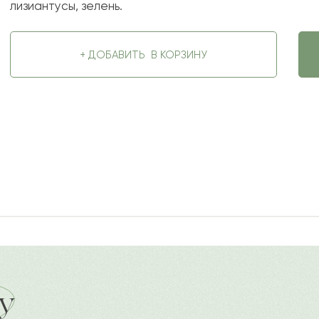
лизиантусы, зелень.
+ ДОБАВИТЬ
В КОРЗИНУ
2022-08-19
ду
Ост
у
а
Ваше 