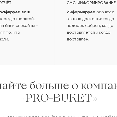
ОТЧЁТ
СМС-ИНФОРМИРОВАНИЕ
рафируем ваш
Информируем
обо всех
еред отправкой,
этапах доставки: когда
вы были спокойны -
подарок собран, когда
ят то, что
доставляется и когда
вали.
доставлен.
найте больше о компа
«PRO-BUKET»
Посмотрите короткое 2-х минутное видео и узнайте