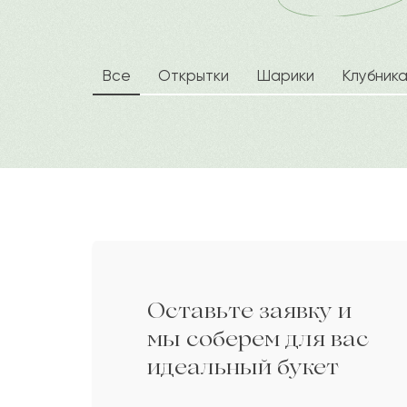
Кадиржан
К
Порфирий
П
Все
Открытки
Шарики
Клубник
Жадигер
Ж
Муза
М
Северин
С
Оставьте заявку и
Исидор
И
мы соберем для вас
идеальный букет
Мауя
М