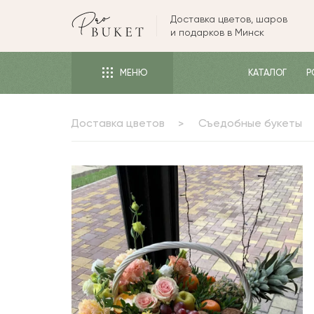
Доставка цветов, шаров
ЦВЕТЫ
и подарков в Минск
РОЗЫ
МЕНЮ
КАТАЛОГ
Р
ПИОНЫ
ТЮЛЬПАНЫ
Доставка цветов
Съедобные букеты
БУКЕТЫ
КОМУ
ПОВОД
ФОРМА И УПАКОВКА
СЪЕДОБНЫЕ БУКЕТЫ
КОМНАТНЫЕ ЦВЕТЫ
ПОДАРКИ