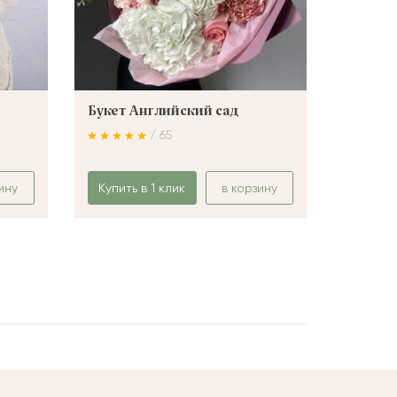
Букет Английский сад
Букет 
/ 65
ину
Купить в 1 клик
в корзину
Купить