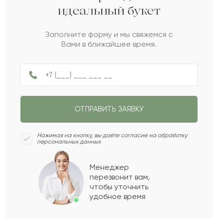
идеальный букет
Маргарита
М
2022-07-26
Заполните форму и мы свяжемся с
Вами в ближайшее время.
Зайра
З
2022-07-14
Бибижамал
Б
2022-07-04
ОТПРАВИТЬ ЗАЯВКУ
Мансур
М
2022-06-10
Нажимая на кнопку, вы даёте согласие на обработку
персональных данных
Науат
Н
2022-05-23
Менеджер
перезвонит вам,
Показать еще
чтобы уточнить
удобное время
Оставить свой отзыв