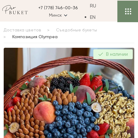
RU
+7 (778) 746-00-36
Минск
EN
Доставка цветов
Съедобные букеты
Композиция Olympea
Композиция Olympea
В наличии