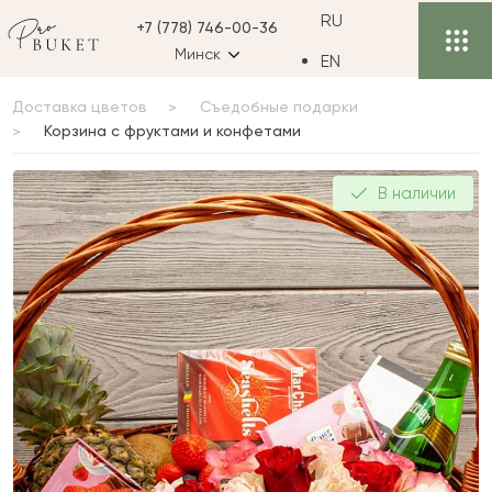
RU
+7 (778) 746-00-36
Минск
EN
Доставка цветов
Съедобные подарки
Корзина с фруктами и конфетами
Корзина с фруктами и
В наличии
конфетами