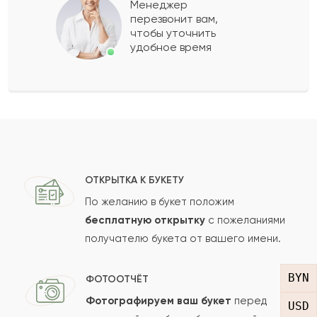
Менеджер
перезвонит вам,
Показать еще
чтобы уточнить
удобное время
Оставить свой отзыв
Ваше имя
Ваш e-mail
ОТКРЫТКА К БУКЕТУ
По желанию в букет положим
бесплатную открытку
с пожеланиями
получателю букета от вашего имени.
Рейтинг:
Отзыв
BYN
ФОТООТЧЁТ
Фотографируем ваш букет
перед
USD