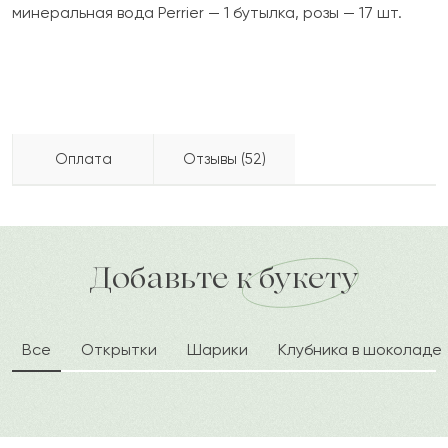
минеральная вода Perrier — 1 бутылка, розы — 17 шт.
Оплата
Отзывы (52)
Лазым
Л
2022-09-23
Бесплатно доставляем по городу
доставка по городу в течение часа
Добавьте к букету
Нуртаза
Н
2022-08-20
Все
Открытки
Шарики
Клубника в шоколаде
Снежана
С
2022-06-24
Шинаргуль
Ш
2022-06-01