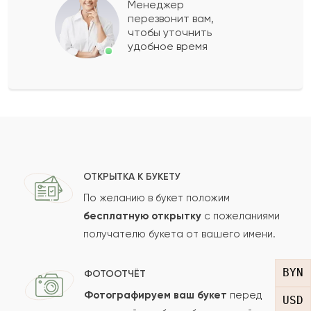
Менеджер
перезвонит вам,
Показать еще
чтобы уточнить
удобное время
Оставить свой отзыв
Ваше имя
Ваш e-mail
ОТКРЫТКА К БУКЕТУ
По желанию в букет положим
бесплатную открытку
с пожеланиями
получателю букета от вашего имени.
Рейтинг:
Отзыв
BYN
ФОТООТЧЁТ
Фотографируем ваш букет
перед
USD