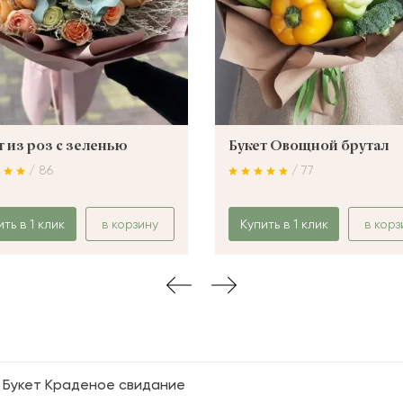
т из роз с зеленью
Букет Овощной брутал
/ 86
/ 77
ить в 1 клик
в корзину
Купить в 1 клик
в корз
Букет Краденое свидание