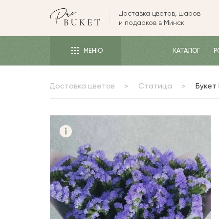
Доставка цветов, шаров
ЦВЕТЫ
и подарков в Минск
РОЗЫ
МЕНЮ
КАТАЛОГ
Р
ПИОНЫ
ТЮЛЬПАНЫ
Доставка цветов
Статица
Букет
БУКЕТЫ
КОМУ
ПОВОД
i
ФОРМА И УПАКОВКА
СЪЕДОБНЫЕ БУКЕТЫ
КОМНАТНЫЕ ЦВЕТЫ
ПОДАРКИ