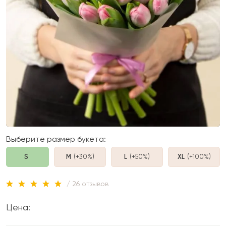
Выберите размер букета:
S
M
(+30%
)
L
(+50%
)
XL
(+100%
)
/ 26 отзывов
Цена: