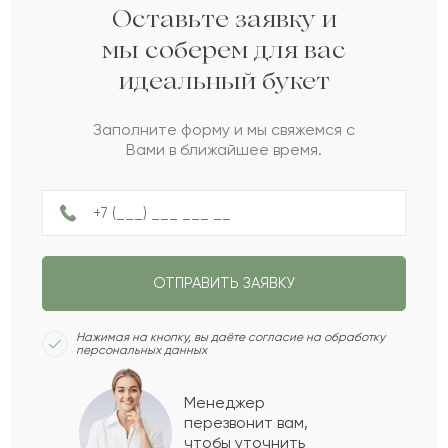
Ойрат
О
2022-02-20
Оставьте заявку и
мы соберем для вас
идеальный букет
Аужа
А
2021-10-20
Заполните форму и мы свяжемся с
Вами в ближайшее время.
Манар
М
2021-09-16
Николай
Н
2021-08-27
ОТПРАВИТЬ ЗАЯВКУ
Милен
М
2021-04-15
Нажимая на кнопку, вы даёте согласие на обработку
персональных данных
Мария
М
2021-03-03
Менеджер
перезвонит вам,
Показать еще
чтобы уточнить