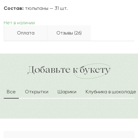
Состав:
тюльпаны — 31 шт.
Нет в наличии
Оплата
Отзывы (26)
Таншолпан
Т
2022-08-16
Бесплатно доставляем по городу
доставка по городу в течение часа
Добавьте к букету
Айғаным
А
2022-06-16
Все
Открытки
Шарики
Клубника в шоколаде
Бакытбек
Б
2022-03-31
Фома
Ф
2022-03-30