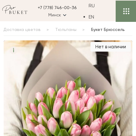
RU
+7 (778) 746-00-36
Минск
EN
Доставка цветов
Тюльпаны
Букет Брюссель
Букет Брюссель
Нет в наличии
i