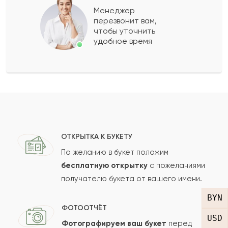
Менеджер
Бибинур
Б
2010-12-11
перезвонит вам,
чтобы уточнить
удобное время
Сулеймен
С
2010-01-07
Велимир
В
2008-09-01
Казила
К
2008-01-06
ОТКРЫТКА К БУКЕТУ
Показать еще
По желанию в букет положим
бесплатную открытку
с пожеланиями
получателю букета от вашего имени.
Оставить свой отзыв
BYN
ФОТООТЧЁТ
Ваше имя
USD
Фотографируем ваш букет
перед