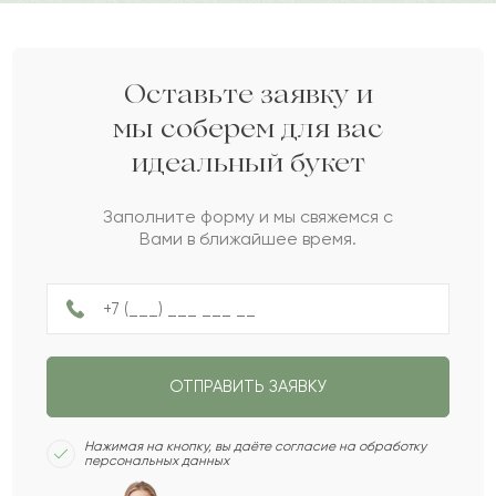
Весьма симпатичный букет по демократичной
цене, особенно с учётом скидки. Брали на
Оставьте заявку и
днях порядка 4 штук, для украшения банкета.
мы соберем для вас
Цветы свежие и качественные.
идеальный букет
Орландо
О
2015-12-17
Заполните форму и мы свяжемся с
Вами в ближайшее время.
Касиман
К
2015-01-22
Автоноя
А
2014-08-05
ОТПРАВИТЬ ЗАЯВКУ
Нажимая на кнопку, вы даёте согласие на обработку
Елдар
Е
2011-09-25
персональных данных