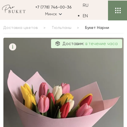
RU
+7 (778) 746-00-36
Минск
EN
Доставка цветов
Тюльпаны
Букет Нарни
Букет Нарни
Доставим:
в течение часа
i