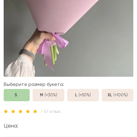
Выберите размер букета:
S
M
(+30%
)
L
(+50%
)
XL
(+100%
)
/ 41 отзыв
Цена: