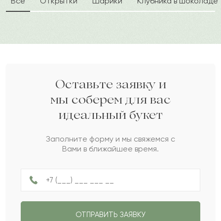
Все
Открытки
Шарики
Клубника в шоколаде
Сарман
С
2022-05-30
Ернар
Е
2022-04-06
Гелана
Г
2022-03-09
Оставьте заявку и
мы соберем для вас
идеальный букет
Алико
А
2022-02-09
Заполните форму и мы свяжемся с
Вами в ближайшее время.
Варлаам
В
2022-01-27
Айкумис
А
2021-11-14
ОТПРАВИТЬ ЗАЯВКУ