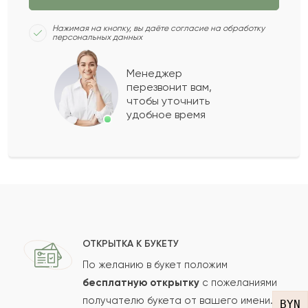
Айнабек
А
2021-07-24
Нажимая на кнопку, вы даёте согласие на обработку
персональных данных
Куприян
К
2021-06-25
Менеджер
перезвонит вам,
Показать еще
чтобы уточнить
удобное время
Оставить свой отзыв
Ваше имя
Ваш e-mail
ОТКРЫТКА К БУКЕТУ
По желанию в букет положим
бесплатную открытку
с пожеланиями
получателю букета от вашего имени.
Рейтинг:
BYN