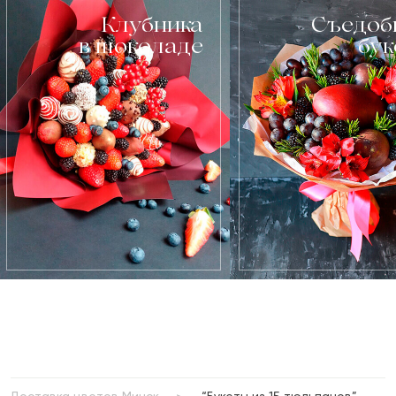
Клубника
Съедоб
в шоколаде
бу