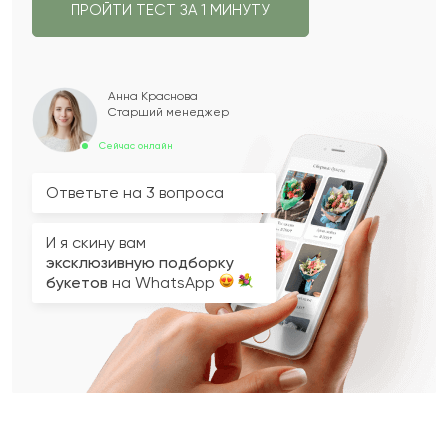
ПРОЙТИ ТЕСТ ЗА 1 МИНУТУ
Анна Краснова
Старший менеджер
Сейчас онлайн
Ответьте на 3 вопроса
И я скину вам
эксклюзивную подборку
букетов
на WhatsApp
Вопрос 2 из 3
Вопрос 3 из 3
Вопрос 1 из 3