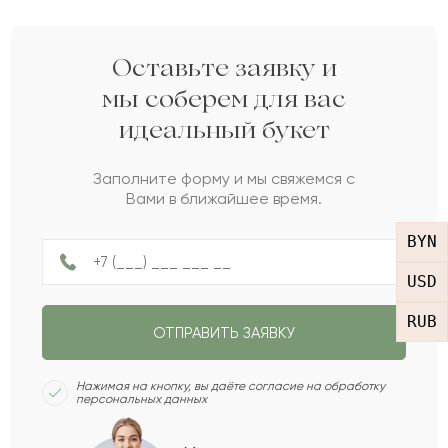
Укажите ваши контактные данные
Кому вы хотите подарить букет?
Какой у вас бюджет на букет?
3
2
1
Оставьте заявку и
Женщине
Мужчине
мы соберем для вас
до 100 Br
до 200 Br
идеальный букет
Пожалуйста, докажите,
что вы не робот.
НАЗАД
СЛЕДУЮЩИЙ ВОПРОС
до 300 Br
Заполните форму и мы свяжемся с
Сколько будет
:
Вами в ближайшее время.
BYN
Не ограничен
НАЗАД
ПОЛУЧИТЬ ПОДБОРКУ
USD
RUB
ОТПРАВИТЬ ЗАЯВКУ
СЛЕДУЮЩИЙ ВОПРОС
Нажимая на кнопку, вы даёте согласие на обработку
персональных данных